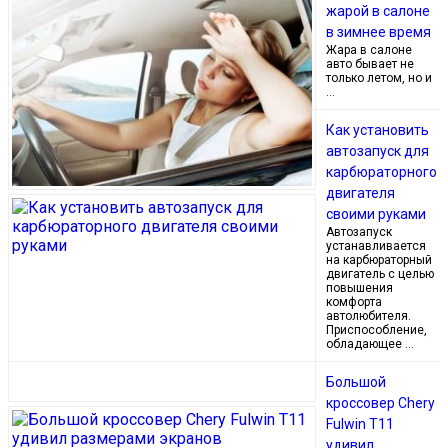
жарой в салоне
в зимнее время
Жара в салоне
авто бывает не
только летом, но и
…
Как установить
автозапуск для
карбюраторного
двигателя
своими руками
Автозапуск
устанавливается
на карбюраторный
двигатель с целью
повышения
комфорта
автолюбителя.
Приспособление,
обладающее …
Большой
кроссовер Chery
Fulwin T11
удивил