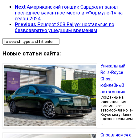
Next
Американский гонщик Сарджент занял
последнее вакантное место в «Формуле‑1» на
сезон‑2024
Previous
Peugeot 208 Rallye: ностальгия по
безвозвратно ушедшим временам
Новые статьи сайта:
Уникальный
Rolls-Royce
Ghost:
юбилейный
автогонщик
Созданные в
единственном
экземпляре
автомобили Rolls-
Royce могут быть
вдохновлены чем
…
Справляемся с