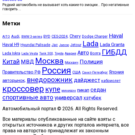
Редкий автомобиль не вызывает хоть какие-то эмоции… Про негативные
говорить …
Метки
Haval
Chery
Audi,
BYD
CES-2024,
Dodge Charger
AITO
BMW 3-series
Lada
Lada Granta
Haval H9
Hyundai Palisade
Jac
Jetour
Jaecoo
ГИБДД
Авто
Lada Iskra
Волга
Lada Vesta
Tank 300,
Toyota
Авария
Москва
Китай
МВД
Полиция
Москвич
Россия
Правительство РФ
Япония
США
Санкт-Петербург
внедорожник
дайджест
авторынок,
кабриолет
кроссовер
купе
седан
пикап
минивэн
спортивные авто
универсал
хэтчбек
Автомобильный портал © 2026. All Rights Reserved.
Все материалы опубликованные на сайте взяты с
открытых источников и других порталов интернета, все
права на авторство принадлежат их законным