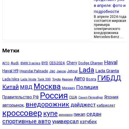
в апреле: фото и
подробности
В апреле 2024 года
состоится мировая
премьера
электрического
внедорожника
Mercedes-Benz …
Метки
Haval
Chery
Audi,
BYD
CES-2024,
Dodge Charger
AITO
BMW 3-series
Lada
Lada Granta
Haval H9
Hyundai Palisade
Jac
Jetour
Jaecoo
ГИБДД
Авто
Lada Iskra
Волга
Lada Vesta
Tank 300,
Toyota
Авария
Москва
Китай
МВД
Полиция
Москвич
Россия
Правительство РФ
Япония
США
Санкт-Петербург
внедорожник
дайджест
авторынок,
кабриолет
кроссовер
купе
седан
пикап
минивэн
спортивные авто
универсал
хэтчбек