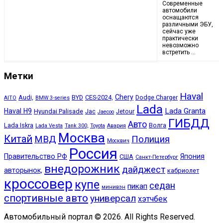
Современные
автомобили
оснащаются
различными ЭБУ,
сейчас уже
практически
невозможно
встретить …
Метки
Haval
Chery
Audi,
BYD
CES-2024,
Dodge Charger
AITO
BMW 3-series
Lada
Lada Granta
Haval H9
Hyundai Palisade
Jac
Jetour
Jaecoo
ГИБДД
Авто
Lada Iskra
Волга
Lada Vesta
Tank 300,
Toyota
Авария
Москва
Китай
МВД
Полиция
Москвич
Россия
Правительство РФ
Япония
США
Санкт-Петербург
внедорожник
дайджест
авторынок,
кабриолет
кроссовер
купе
седан
пикап
минивэн
спортивные авто
универсал
хэтчбек
Автомобильный портал © 2026. All Rights Reserved.