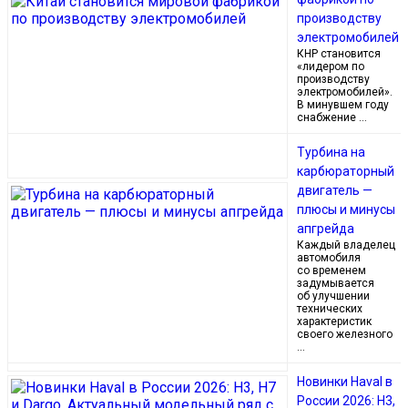
производству
электромобилей
КНР становится
«лидером по
производству
электромобилей».
В минувшем году
снабжение …
Турбина на
карбюраторный
двигатель —
плюсы и минусы
апгрейда
Каждый владелец
автомобиля
со временем
задумывается
об улучшении
технических
характеристик
своего железного
…
Новинки Haval в
России 2026: H3,