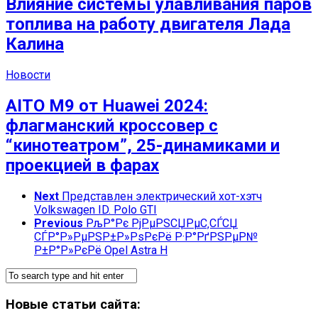
Влияние системы улавливания паров
топлива на работу двигателя Лада
Калина
Новости
AITO M9 от Huawei 2024:
флагманский кроссовер с
“кинотеатром”, 25-динамиками и
проекцией в фарах
Next
Представлен электрический хот-хэтч
Volkswagen ID. Polo GTI
Previous
РљР°Рє РјРµРЅСЏРµС‚СЃСЏ
СЃР°Р»РµРЅР±Р»РѕРєРё Р·Р°РґРЅРµР№
Р±Р°Р»РєРё Opel Astra H
Новые статьи сайта: