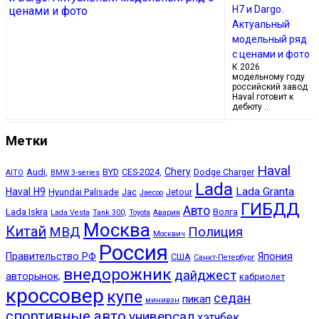
H7 и Dargo.
Актуальный
модельный ряд
с ценами и фото
К 2026
модельному году
российский завод
Haval готовит к
дебюту …
Метки
Haval
Chery
Audi,
BYD
CES-2024,
Dodge Charger
AITO
BMW 3-series
Lada
Lada Granta
Haval H9
Hyundai Palisade
Jac
Jetour
Jaecoo
ГИБДД
Авто
Lada Iskra
Волга
Lada Vesta
Tank 300,
Toyota
Авария
Москва
Китай
МВД
Полиция
Москвич
Россия
Правительство РФ
Япония
США
Санкт-Петербург
внедорожник
дайджест
авторынок,
кабриолет
кроссовер
купе
седан
пикап
минивэн
спортивные авто
универсал
хэтчбек