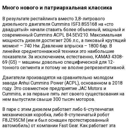
Много нового и патриархальная классика
В результате рестайлинга вместо 3,8-литрового
дизельного двигателя Cummins ISF3.8S5168 на «сто
двадцатый» начали ставить более объемный, мощный и
современный Cummins ACPL В4.5EV210. Максимальная
мощность дизеля достигает 206 л.с., а пиковый крутящий
момент – 740 Нм. Давление впрыска – 1800 бар. В
линейке среднетоннажной техники это наибольшие
показатели. За исключением, естественно, КАМАЗ 4308-
69 (G5) – машины довольно специфической для 12-
тонного сегмента и потому не вполне репрезентативной.
Двигатели производятся на сравнительно молодом
заводе Anhui Cummins Power (ACPL), основанном в 2018
году. Это совместное предприятие JAC Motors и
Cummins, и за первые пять лет своего существования на
нем выпустили свыше 300 тысяч моторов.
В паре с этим дизелем работает либо 6-ступенчатая
механическая коробка, либо 8-ступенчатый робот
F8JZ95CM (им и был оснащен протестированный
автомобиль) от компании Fast Gear. Как работает эта