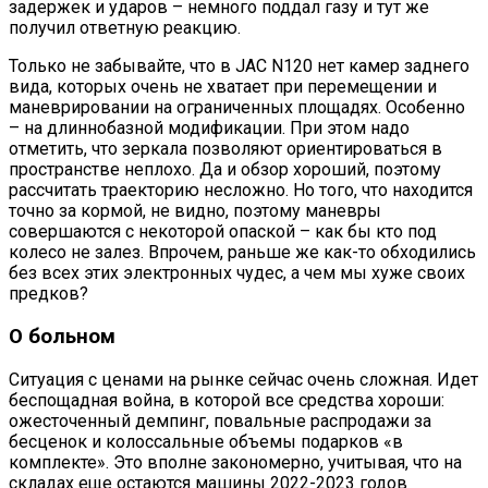
задержек и ударов – немного поддал газу и тут же
получил ответную реакцию.
Только не забывайте, что в JAC N120 нет камер заднего
вида, которых очень не хватает при перемещении и
маневрировании на ограниченных площадях. Особенно
– на длиннобазной модификации. При этом надо
отметить, что зеркала позволяют ориентироваться в
пространстве неплохо. Да и обзор хороший, поэтому
рассчитать траекторию несложно. Но того, что находится
точно за кормой, не видно, поэтому маневры
совершаются с некоторой опаской – как бы кто под
колесо не залез. Впрочем, раньше же как-то обходились
без всех этих электронных чудес, а чем мы хуже своих
предков?
О больном
Ситуация с ценами на рынке сейчас очень сложная. Идет
беспощадная война, в которой все средства хороши:
ожесточенный демпинг, повальные распродажи за
бесценок и колоссальные объемы подарков «в
комплекте». Это вполне закономерно, учитывая, что на
складах еще остаются машины 2022-2023 годов