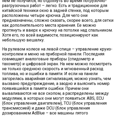
нем не получится, но отдохнуть во время погрузочно-
разгрузочных работ – легко. Есть и традиционное для
китайской техники окно в задней стенке, под которым
расположены четыре крючка. Для чего они
предназначены, сложно сказать, скорее всего, для сетки
как дополнительного места хранения. Ее можно
протянуть и вверх к крючку на потолке над спальником.
Хотя его, по всей видимости, позиционируют как
небольшую вешалку.
На рулевом колесе на левой спице – управление круиз-
контролем и меню на приборной панели. Последняя
совмещает аналоговые приборы (спидометр и
тахометр) и цифровой экран. На нем можно посмотреть
не только среднюю скорость и мгновенный расход
топлива, но и ошибки в памяти. И если на панели
загорелась аварийная сигнализация, можно узнать, чем
вызвано предупреждение, а заодно и выяснить номер
появившейся в памяти ошибки. Причем они
вываливаются не все скопом, а распределены между
модулями, в которых они могут появиться: ABS, ECU
(блок управления двигателем), TCU (блок управления
трансмиссией) и даже DCU (блок управления
дозированием AdBlue – все машины пятого