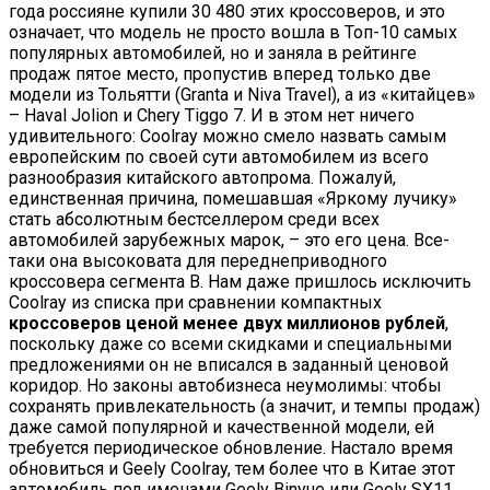
года россияне купили 30 480 этих кроссоверов, и это
означает, что модель не просто вошла в Топ-10 самых
популярных автомобилей, но и заняла в рейтинге
продаж пятое место, пропустив вперед только две
модели из Тольятти (Granta и Niva Travel), а из «китайцев»
– Haval Jolion и Chery Tiggo 7. И в этом нет ничего
удивительного: Coolray можно смело назвать самым
европейским по своей сути автомобилем из всего
разнообразия китайского автопрома. Пожалуй,
единственная причина, помешавшая «Яркому лучику»
стать абсолютным бестселлером среди всех
автомобилей зарубежных марок, – это его цена. Все-
таки она высоковата для переднеприводного
кроссовера сегмента B. Нам даже пришлось исключить
Coolray из списка при сравнении компактных
кроссоверов ценой менее двух миллионов рублей
,
поскольку даже со всеми скидками и специальными
предложениями он не вписался в заданный ценовой
коридор. Но законы автобизнеса неумолимы: чтобы
сохранять привлекательность (а значит, и темпы продаж)
даже самой популярной и качественной модели, ей
требуется периодическое обновление. Настало время
обновиться и Geely Coolray, тем более что в Китае этот
автомобиль под именами Geely Binyue или Geely SX11