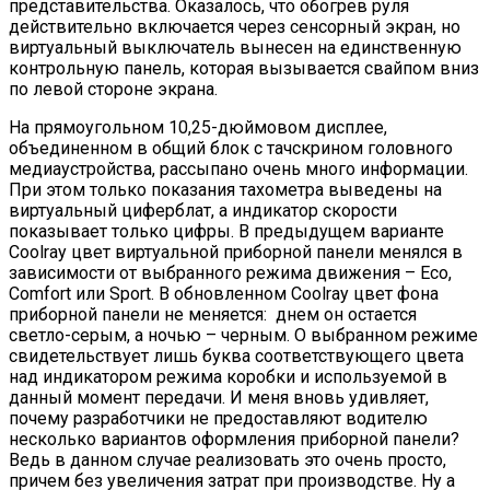
представительства. Оказалось, что обогрев руля
действительно включается через сенсорный экран, но
виртуальный выключатель вынесен на единственную
контрольную панель, которая вызывается свайпом вниз
по левой стороне экрана.
На прямоугольном 10,25-дюймовом дисплее,
объединенном в общий блок с тачскрином головного
медиаустройства, рассыпано очень много информации.
При этом только показания тахометра выведены на
виртуальный циферблат, а индикатор скорости
показывает только цифры. В предыдущем варианте
Coolray цвет виртуальной приборной панели менялся в
зависимости от выбранного режима движения – Eco,
Comfort или Sport. В обновленном Coolray цвет фона
приборной панели не меняется: днем он остается
светло-серым, а ночью – черным. О выбранном режиме
свидетельствует лишь буква соответствующего цвета
над индикатором режима коробки и используемой в
данный момент передачи. И меня вновь удивляет,
почему разработчики не предоставляют водителю
несколько вариантов оформления приборной панели?
Ведь в данном случае реализовать это очень просто,
причем без увеличения затрат при производстве. Ну а