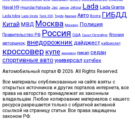
Lada
Lada Granta
Haval H9
Hyundai Palisade
Jac
Jetour
Jaecoo
ГИБДД
Авто
Lada Iskra
Волга
Lada Vesta
Tank 300,
Toyota
Авария
Москва
Китай
МВД
Полиция
Москвич
Россия
Правительство РФ
Япония
США
Санкт-Петербург
внедорожник
дайджест
авторынок,
кабриолет
кроссовер
купе
седан
пикап
минивэн
спортивные авто
универсал
хэтчбек
Автомобильный портал © 2026. All Rights Reserved.
Все материалы опубликованные на сайте взяты с
открытых источников и других порталов интернета, все
права на авторство принадлежат их законным
владельцам. Любое копирование материалов с нашего
ресурса разрешается только с обратной активной
ссылкой на страницу статьи. Все права защищены
законом РФ.