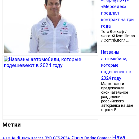
«Мерседес»
продлил
контракт на три
года
Тото Вольфф /
Фото: © Kym Illman
/ Contributor / …
Названы
автомобили,
которые
подешевеют в
2024 году
Маркетологи
предсказали
окончательное
разделение
российского
авторынка на две
страты В …
Метки
Haval
Chery
Audi,
BYD
CES-2024,
Dodge Charger
AITO
BMW 3-series