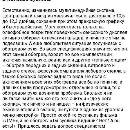
Естественно, изменилась мультимедийная система.
Центральный тачскрин увеличил свою диагональ с 10,5
до 12,3 дюйма, сохранив при этом прекрасную графику
и быстродействие. Могу посетовать только на
олеофобное покрытие: поверхность сенсорного дисплея
активно собирает отпечатки пальцев, и ничего с этим не
поделаешь. А еще любопытная ситуация получилась с
обогревом руля. Во всех спецификациях значится, что он,
этот самый обогрев, входит во все комплектации,
включая начальную, равно как и другие «теплые опции»
– обогрев передних и задних сидений, ветрового и
заднего стекол, форсунок омывателя лобового стекла, а
также боковых зеркал заднего вида. Но если с
включением всех этих обогревов все было понятно, и
для них были предусмотрены отдельные кнопки, то с
обогревом руля возникла проблема. Сколько я ни
пытался найти, как же его включить и «где у него
кнопка», так ничего и не нашел – ни физических
выключателей в салоне, ни пункта в одном из уровней
меню настройки. Просто какой-то суслик из фильма
«ДМБ», а не обогрев: «Ты суслика видишь? Нет? А он
есть!». Пришлось задать вопрос специалистам