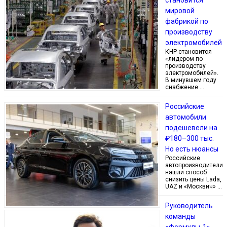
мировой
фабрикой по
производству
электромобилей
КНР становится
«лидером по
производству
электромобилей».
В минувшем году
снабжение …
Российские
автомобили
подешевели на
₽180–300 тыс.
Но есть нюансы
Российские
автопроизводители
нашли способ
снизить цены Lada,
UAZ и «Москвич» …
Руководитель
команды
«Формулы‑1»