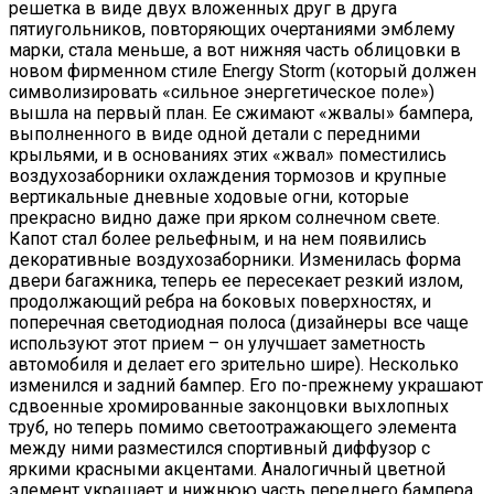
решетка в виде двух вложенных друг в друга
пятиугольников, повторяющих очертаниями эмблему
марки, стала меньше, а вот нижняя часть облицовки в
новом фирменном стиле Energy Storm (который должен
символизировать «сильное энергетическое поле»)
вышла на первый план. Ее сжимают «жвалы» бампера,
выполненного в виде одной детали с передними
крыльями, и в основаниях этих «жвал» поместились
воздухозаборники охлаждения тормозов и крупные
вертикальные дневные ходовые огни, которые
прекрасно видно даже при ярком солнечном свете.
Капот стал более рельефным, и на нем появились
декоративные воздухозаборники. Изменилась форма
двери багажника, теперь ее пересекает резкий излом,
продолжающий ребра на боковых поверхностях, и
поперечная светодиодная полоса (дизайнеры все чаще
используют этот прием – он улучшает заметность
автомобиля и делает его зрительно шире). Несколько
изменился и задний бампер. Его по-прежнему украшают
сдвоенные хромированные законцовки выхлопных
труб, но теперь помимо светоотражающего элемента
между ними разместился спортивный диффузор с
яркими красными акцентами. Аналогичный цветной
элемент украшает и нижнюю часть переднего бампера.