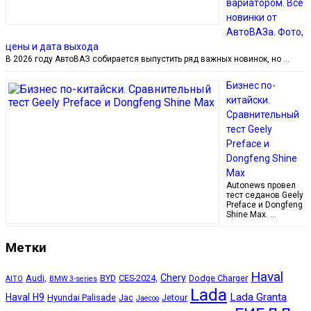
вариатором. Все
новинки от
АвтоВАЗа. Фото,
цены и дата выхода
В 2026 году АвтоВАЗ собирается выпустить ряд важных новинок, но …
Бизнес по-
китайски.
Сравнительный
тест Geely
Preface и
Dongfeng Shine
Max
Autonews провел
тест седанов Geely
Preface и Dongfeng
Shine Max. …
Метки
Haval
Chery
Audi,
BYD
CES-2024,
Dodge Charger
AITO
BMW 3-series
Lada
Lada Granta
Haval H9
Hyundai Palisade
Jac
Jetour
Jaecoo