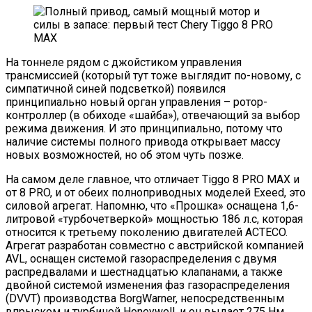
На тоннеле рядом с джойстиком управления
трансмиссией (который тут тоже выглядит по-новому, с
симпатичной синей подсветкой) появился
принципиально новый орган управления – ротор-
контроллер (в обиходе «шайба»), отвечающий за выбор
режима движения. И это принципиально, потому что
наличие системы полного привода открывает массу
новых возможностей, но об этом чуть позже.
На самом деле главное, что отличает Tiggo 8 PRO MAX и
от 8 PRO, и от обеих полноприводных моделей Exeed, это
силовой агрегат. Напомню, что «Прошка» оснащена 1,6-
литровой «турбочетверкой» мощностью 186 л.с, которая
относится к третьему поколению двигателей ACTECO.
Агрегат разработан совместно с австрийской компанией
AVL, оснащен системой газораспределения с двумя
распредвалами и шестнадцатью клапанами, а также
двойной системой изменения фаз газораспределения
(DVVT) производства BorgWarner, непосредственным
впрыском и турбиной Honeywell, и он выдает 275 Нм