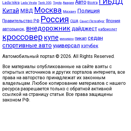
ГИБДД
Авто
Lada Iskra
Волга
Lada Vesta
Tank 300,
Toyota
Авария
Москва
Китай
МВД
Полиция
Москвич
Россия
Правительство РФ
Япония
США
Санкт-Петербург
внедорожник
дайджест
авторынок,
кабриолет
кроссовер
купе
седан
пикап
минивэн
спортивные авто
универсал
хэтчбек
Автомобильный портал © 2026. All Rights Reserved.
Все материалы опубликованные на сайте взяты с
открытых источников и других порталов интернета, все
права на авторство принадлежат их законным
владельцам. Любое копирование материалов с нашего
ресурса разрешается только с обратной активной
ссылкой на страницу статьи. Все права защищены
законом РФ.