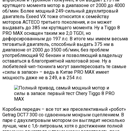
крутящего момента мотор в диапазоне от 2000 до 4000
об/мин. Более мощный 249-сильный двухлитровый
двигатель Exeed VX тоже относится к семейству
моторов ACTECO третьего поколения, и он может
выдавать до 385 нм крутящего момента. Ну а Tiggo 8
PRO MAX оснащен таким же 2,0 TGDI, но
дефорсированным до 197 л.с. В итоге мы имеем весьма
тяговитый двигатель, способный выдать 375 нм в
диапазоне от 2000 до 3500 об/мин, без проблем
употребляющий 92 бензин и позволяющий владельцу
оставаться в благоприятной налоговой зоне. Ну а
любителей чип-тюнинга могут заинтересовать те самые
«силы в запасе» – ведь в Китае PRO MAX имеет
мощность даже не в 249, а в 254 л.с.
Коробка передач – все тот же преселективный «робот»
Getrag DCT7 300 со сдвоенным мокрым сцеплением. В
паре с двухлитровым мотором он выглядит несколько
лучше, чем с 1,6-литровым, хотя о достижении полной