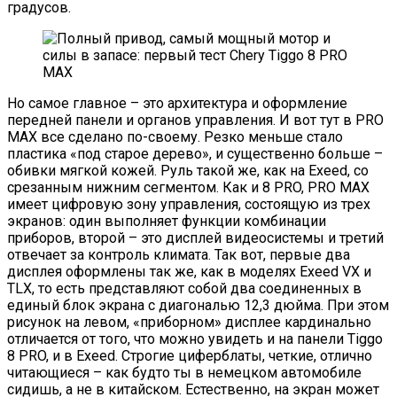
градусов.
Но самое главное – это архитектура и оформление
передней панели и органов управления. И вот тут в PRO
MAX все сделано по-своему. Резко меньше стало
пластика «под старое дерево», и существенно больше –
обивки мягкой кожей. Руль такой же, как на Exeed, со
срезанным нижним сегментом. Как и 8 PRO, PRO MAX
имеет цифровую зону управления, состоящую из трех
экранов: один выполняет функции комбинации
приборов, второй – это дисплей видеосистемы и третий
отвечает за контроль климата. Так вот, первые два
дисплея оформлены так же, как в моделях Exeed VX и
TLX, то есть представляют собой два соединенных в
единый блок экрана с диагональю 12,3 дюйма. При этом
рисунок на левом, «приборном» дисплее кардинально
отличается от того, что можно увидеть и на панели Tiggo
8 PRO, и в Exeed. Строгие циферблаты, четкие, отлично
читающиеся – как будто ты в немецком автомобиле
сидишь, а не в китайском. Естественно, на экран может