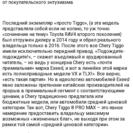
от покупательского энтузиазма.
Последний экземпляр «просто Tiggo», (а эта модель
представляла собой если не копию, то уж точно
«сочинение на тему» Toyota RAV4 второго поколения)
был отгружен дилеру в 2014 году и обрел реального
владельца только в 2016. После этого все Chery Tiggo
имели исключительно передний привод. «Подождите-
подождите!», – скажет въедливый и эрудированный
читатель, – но ведь у концерна Chery есть «почти
премиальная» марка Exeed, и вот в линейке этой марки
есть полноприводные модели VX и TLX!». Все верно,
«есть такая партия». Но в идеологию автомобилей Exeed
явно заложены претензии китайских производителей на
прорыв в премиальный сегмент с соответствующими
ценами, а Chery традиционно предлагала или
бюджетные модели, или автомобили средней ценовой
категории. Так вот, Chery Tiggo 8 PRO MAX – это явное
намерение предоставить владельцу максимум
возможных «жизненных благ», не выходя при этом за
рамки той самой «средней ценовой категории».