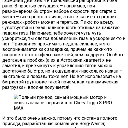
гармонии двигателя и трансмиссии рапортовать пока
рано. В простых ситуациях – например, при
равномерном быстром наборе скорости при старте с
места – все просто отлично, а вот в каких-то средних
режимах «робот» может и теряться. Плюс ко всему,
чувствуется и некая нелинейность отклика на нажатие
педали газа. Например, тебе хочется чуть-чуть
ускориться, ты слегка добавляешь газа, а ускорения-то и
нет. Приходится прожимать педаль сильнее, и это
воспринимается как задержка, причем на каких-то
скоростях этот эффект заметней, чем на других. Особого
дерганья в пробках (а их в Астрахани хватает) я не
заметил, и привыкнуть к управлению тягой можно
достаточно быстро, но и ощушения «насколько нажал –
на столько и поехал» тоже нет. Но вот использовать на
бугристой грунтовке такой прием, как «динамическая
разгрузка», вполне получается!
И это было очень важно, потому что система полного
привода, разработанная компанией Borg-Warner,