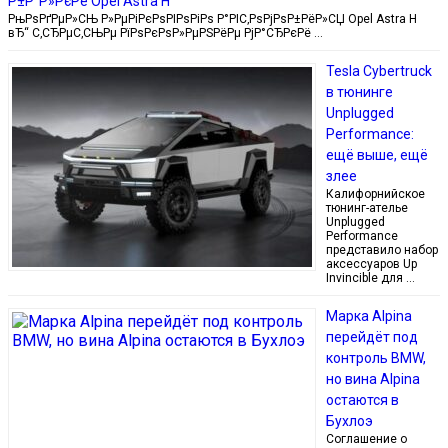
Р±Р°Р»РєРё Opel Astra H
РњРѕРґРµР»СЊ Р»РµРіРєРѕРІРѕРіРѕ Р°РІС‚РѕРјРѕР±РёР»СЏ Opel Astra H
вЂ“ С‚СЂРµС‚СЊРµ РїРѕРєРѕР»РµРЅРёРµ РјР°СЂРєРё …
Tesla Cybertruck
в тюнинге
Unplugged
Performance:
ещё выше, ещё
злее
Калифорнийское
тюнинг-ателье
Unplugged
Performance
представило набор
аксессуаров Up
Invincible для …
Марка Alpina
перейдёт под
контроль BMW,
но вина Alpina
остаются в
Бухлоэ
Соглашение о