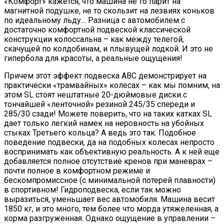
«Комфорт» кажется, что машина не то парит на
магнитной подушке, не то скользит на лезвиях коньков
по идеальному льду… Разница с автомобилем с
достаточно комфортной подвеской классической
конструкции колоссальна – как между телегой,
скачущей по колдобинам, и плывущей лодкой. И это не
гипербола для красоты, а реальные ощущения!
Причем этот эффект подвеска ABC демонстрирует на
практически «трамвайных» колесах – как мы помним, на
этом SL стоят нештатные 20-дюймовые диски с
тончайшей «ленточной» резиной 245/35 спереди и
285/30 сзади! Можете поверить, что на таких катках SL
дает только легкий намек на неровность на убойных
стыках Третьего кольца? А ведь это так. Подобное
поведение подвески, да на подобных колесах непросто
воспринимать как объективную реальность. А к ней еще
добавляется полное отсутствие кренов при маневрах –
почти полное в комфортном режиме и
бескомпромиссное (с минимальной потерей плавности)
в спортивном! Гидроподвеска, если так можно
выразиться, уменьшает вес автомобиля. Машина весит
1850 кг, и это много, тем более что морда утяжеленная, а
корма разгруженная. Однако ощущение в управлении –