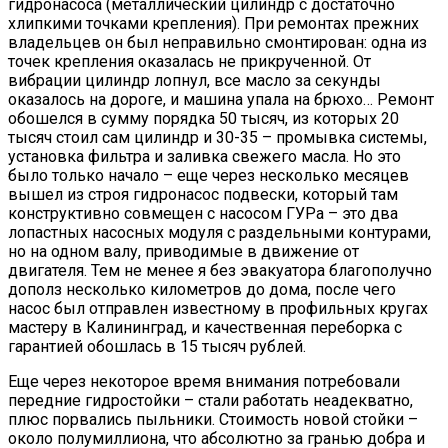
гидронасоса (металлический цилиндр с достаточно
хлипкими точками крепления). При ремонтах прежних
владельцев он был неправильно смонтирован: одна из
точек крепления оказалась не прикрученной. От
вибрации цилиндр лопнул, все масло за секунды
оказалось на дороге, и машина упала на брюхо… Ремонт
обошелся в сумму порядка 50 тысяч, из которых 20
тысяч стоил сам цилиндр и 30-35 – промывка системы,
установка фильтра и заливка свежего масла. Но это
было только начало – еще через несколько месяцев
вышел из строя гидронасос подвески, который там
конструктивно совмещен с насосом ГУРа – это два
лопастных насосных модуля с раздельными контурами,
но на одном валу, приводимые в движение от
двигателя. Тем не менее я без эвакуатора благополучно
дополз несколько километров до дома, после чего
насос был отправлен известному в профильных кругах
мастеру в Калининград, и качественная переборка с
гарантией обошлась в 15 тысяч рублей.
Еще через некоторое время внимания потребовали
передние гидростойки – стали работать неадекватно,
плюс порвались пыльники. Стоимость новой стойки –
около полумиллиона, что абсолютно за гранью добра и