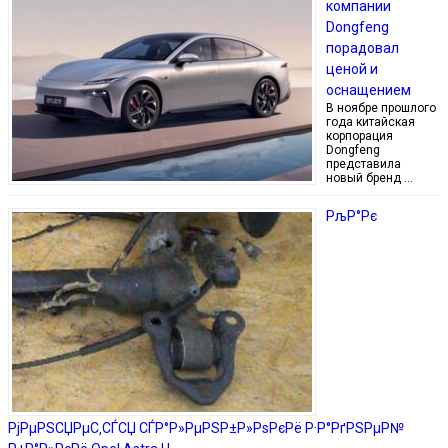
компании
Dongfeng
порадовал
ценой и
оснащением
В ноябре прошлого
года китайская
корпорация
Dongfeng
представила
новый бренд …
РљР°Рє
РјРµРЅСЏРµС‚СЃСЏ СЃР°Р»РµРЅР±Р»РѕРєРё Р·Р°РґРЅРµР№