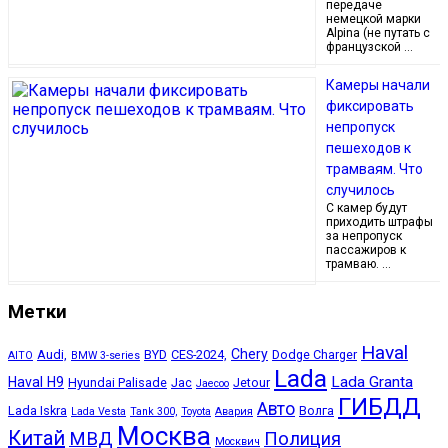
передаче
немецкой марки
Alpina (не путать с
французской …
Камеры начали
фиксировать
непропуск
пешеходов к
трамваям. Что
случилось
С камер будут
приходить штрафы
за непропуск
пассажиров к
трамваю. …
Метки
Haval
Chery
Audi,
BYD
CES-2024,
Dodge Charger
AITO
BMW 3-series
Lada
Lada Granta
Haval H9
Hyundai Palisade
Jac
Jetour
Jaecoo
ГИБДД
Авто
Lada Iskra
Волга
Lada Vesta
Tank 300,
Toyota
Авария
Москва
Китай
МВД
Полиция
Москвич