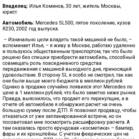
Владелец:
Илья Коминов, 30 лет, житель Москвы,
юрист.
Автомобиль:
Mercedes SL500, пятое поколение, кузов
R230, 2002 год выпуска.
– Изначально цели владеть такой машиной не было, –
вспоминает Илья, – я живу в Москве, работаю удаленно
и пользуюсь общественным транспортом, так что было
решено без спешки приобрести автомобиль, способный
совмещать роль повседневного средства
передвижения с машиной выходного дня, приносящей
удовольствие. В сторону SL я особо не смотрел, так как
они были выше моего бюджета в миллион рублей.
Однако в продаже случайно появился этот Mercedes по
цене в 1 миллион рублей, что было заметно ниже рынка.
Правда, выяснилось, что продает его перекупщик, а в
отчете об автомобиле я обнаружил расчет на очень
большую сумму после ДТП. Я позвонил продавцу, чтобы
отказаться от уже запланированной встречи, но он
посоветовал мне посмотреть расшифровку расчета. А
там оказалась просто ерундовая «косметика» – бампер,
фары и их кронштейны. С учетом феерических цен на