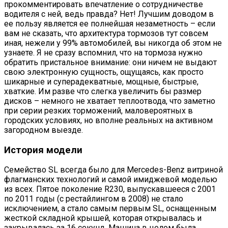
прокомментировать впечатление о сотрудничестве
водителя с ней, ведь правда? Нет! Лучшим доводом в
ее пользу является ее полнейшая незаметность – если
вам не сказать, что архитектура тормозов тут совсем
иная, нежели у 99% автомобилей, вы никогда об этом не
узнаете. Я не сразу вспомнил, что на тормоза нужно
обратить пристальное внимание: они ничем не выдают
свою электронную сущность, ощущаясь, как просто
шикарные и суперадекватные, мощные, быстрые,
хваткие. Им разве что слегка увеличить бы размер
дисков – немного не хватает теплоотвода, что заметно
при серии резких торможений, маловероятных в
городских условиях, но вполне реальных на активном
загородном выезде.
История модели
Семейство SL всегда было для Mercedes-Benz витриной
флагманских технологий и самой имиджевой моделью
из всех. Пятое поколение R230, выпускавшееся с 2001
по 2011 годы (с рестайлингом в 2008) не стало
исключением, а стало самым первым SL, оснащенным
жесткой складной крышей, которая открывалась и
закрывалась за 16 секунд. Машина в целом была