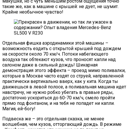
макушке, но с чуть меньшим ростом ощущения точно
такие же, как в машине с крышей: не дует, не шумит.
Крайне необычное чувство!
Отдельная фишка аэродинамики этой машины –
возможность ездить с открытой крышей под дождем
на скорости около 70 км/ч. Потоки набегающего
воздуха так обтекают кузов, что проносят капли над
салоном даже в сильный дождь! Шикарная
демонстрация этого эффекта – проезд мимо поливалки,
которые в Москве часто ездят со струей, направленной
практически вертикально вверх, как у кита. Когда ты
движешься в левой полосе, а поливальная машина идет
навстречу, не нужно робко убегать в правые ряды,
достаточно ускориться до 60-70 км/ч, смело пройти
прямо под фонтаном, и на тебя не попадет ни капли.
Магия, ей-богу!
Подвеска же – это отдельная сказка, не менее
волшебная, чем кузов, отторгающий дождь. В режиме