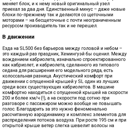
меняет блок, и к нему новый оригинальный узел
приехал за два дня. Единственный минус – даже новые
блоки по-прежнему так и делаются со щеточными
моторами – на бесщеточные с почти неограниченным
ресурсом производитель так и не перешел.
В движении
Езда на SL500 без барьеров между головой и небом –
это каждый раз праздник, Хемингуэй бы оценил. Между
вождением кабриолета, изначально спроектированного
как кабриолет, и кабриолета, сделанного из типового
седана для расширения его модельного ряда, есть
колоссальная разница. Акустический комфорт при
движении с опущенной крышей у SL один из лучших
среди всех существующих кабриолетов. В машине
комфортно находиться с опущенной крышей на скорости
200 и более км/ч (!), а на скорости под сотню при
разговоре с пассажиром можно вообще не повышать
голос. Благодарить за это нужно феноменально
рассчитанную аэродинамику и комплекс элементов для
распределения потоков воздуха. При росте 195 см и при
открытой крыше ветер слегка шевелит волосы на