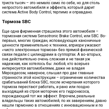
триста тысяч – это немало само по себе, но для столь
непростого автомобиля и эффекта, который дарит
система Active Body Control, терпимо и оправдано.
Тормоза SBC
Еще одна фирменная страшилка этого автомобиля –
тормозная система Sensotronic Brake Control, или SBC. Во-
первых, многих граждан, исповедующих каноничные
ценности применительно к технике, априори ужасают
«чисто электронные тормоза» без прямой физической
связи педали с цилиндрами в суппортах. А во-вторых,
она действительно очень сложная и не такая уж
надежная, как хотелось бы: любой, кто всерьез
интересуется автомобилями, даже не владея
Мерседесом, наверное, слышал про две главные
странности этой конструкции – ограничение количества
срабатываний блока SBC, после исчерпания которого
тормоза перестают работать, и рано или поздно
выходящий из строя моторчик его гидронасоса,
порождающий тот же эффект. Впрочем, реальные
владельцы таких автомобилей, по их заверениям, давно
нашли гармонию в отношениях с инновационным и по