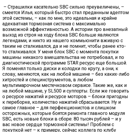
– Страшилки касательно SBC сильно преувеличены, –
смеется Илья, который быстро стал преданным адептом
этой системы, – как по мне, это идеальная и крайне
адекватная тормозная система с максимально
возможной эффективностью. А истории про внезапный
выход из строя на ходу блока SBC больше являются
легендами, и никто из нашего коммьюнити вживую с
таким не сталкивался, да и не помнит, чтобы ранее кто-
то сталкивался. У меня блок SBC с момента покупки
машины никакого вмешательства не потребовал, и по
диагностической программе STAR ресурс еще большой.
Я поменял только диски и колодки по кругу, а они, к
слову, меняются, как на любой машине – без каких-либо
хитростей и специнструментов, в любом
мультимарочном местечковом сервисе. Такие же, как и
на любой машине, у SL500 и суппорты. Если же говорить
о ресурсе нажатий и ресурсе моторов – блоки пригодны
к переборке, количество нажатий сбрасывается. Ну и
самое главное – для перфекционистов и слишком
осторожных, которые боятся ремонта главного модуля
SBC, есть новые блоки в сборе: 80 тысяч рублей – и у
вас новое сердце тормозной системы! Проблем с
покупкой нет – к примеру, сейчас коллега по клубу