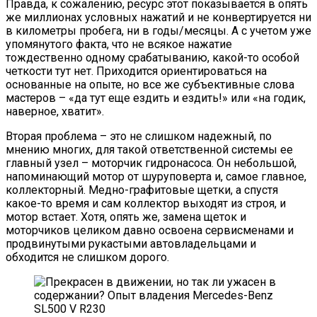
Правда, к сожалению, ресурс этот показывается в опять
же миллионах условных нажатий и не конвертируется ни
в километры пробега, ни в годы/месяцы. А с учетом уже
упомянутого факта, что не всякое нажатие
тождественно одному срабатыванию, какой-то особой
четкости тут нет. Приходится ориентироваться на
основанные на опыте, но все же субъективные слова
мастеров – «да тут еще ездить и ездить!» или «на годик,
наверное, хватит».
Вторая проблема – это не слишком надежный, по
мнению многих, для такой ответственной системы ее
главный узел – моторчик гидронасоса. Он небольшой,
напоминающий мотор от шуруповерта и, самое главное,
коллекторный. Медно-графитовые щетки, а спустя
какое-то время и сам коллектор выходят из строя, и
мотор встает. Хотя, опять же, замена щеток и
моторчиков целиком давно освоена сервисменами и
продвинутыми рукастыми автовладельцами и
обходится не слишком дорого.