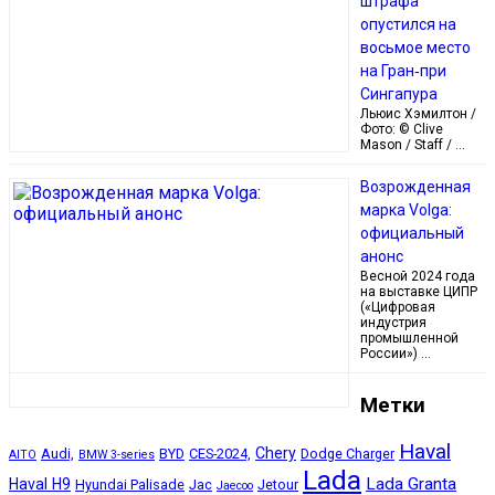
штрафа
опустился на
восьмое место
на Гран‑при
Сингапура
Льюис Хэмилтон /
Фото: © Clive
Mason / Staff / …
Возрожденная
марка Volga:
официальный
анонс
Весной 2024 года
на выставке ЦИПР
(«Цифровая
индустрия
промышленной
России») …
Метки
Haval
Chery
Audi,
BYD
CES-2024,
Dodge Charger
AITO
BMW 3-series
Lada
Lada Granta
Haval H9
Hyundai Palisade
Jac
Jetour
Jaecoo