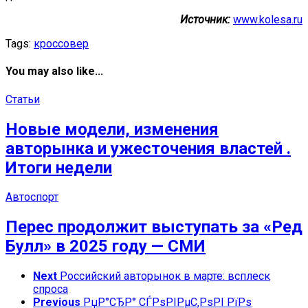
Источник:
www.kolesa.ru
Tags:
кроссовер
You may also like...
Статьи
Новые модели, изменения
авторынка и ужесточения властей .
Итоги недели
Автоспорт
Перес продолжит выступать за «Ред
Булл» в 2025 году — СМИ
Next
Российский авторынок в марте: всплеск
спроса
Previous
РџР°СЂР° СЃРѕРІРµС‚РѕРІ РїРѕ