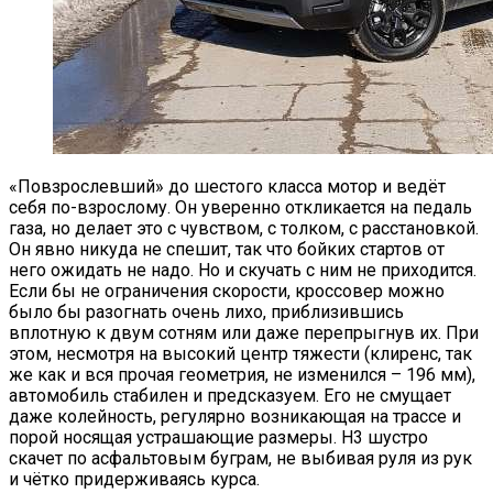
«Повзрослевший» до шестого класса мотор и ведёт
себя по-взрослому. Он уверенно откликается на педаль
газа, но делает это с чувством, с толком, с расстановкой.
Он явно никуда не спешит, так что бойких стартов от
него ожидать не надо. Но и скучать с ним не приходится.
Если бы не ограничения скорости, кроссовер можно
было бы разогнать очень лихо, приблизившись
вплотную к двум сотням или даже перепрыгнув их. При
этом, несмотря на высокий центр тяжести (клиренс, так
же как и вся прочая геометрия, не изменился – 196 мм),
автомобиль стабилен и предсказуем. Его не смущает
даже колейность, регулярно возникающая на трассе и
порой носящая устрашающие размеры. Н3 шустро
скачет по асфальтовым буграм, не выбивая руля из рук
и чётко придерживаясь курса.