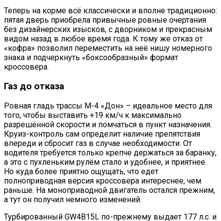
Теперь на корме всё классически и вполне традиционно:
пятая дверь приобрела привычные ровные очертания
без дизайнерских изысков, с дворником и прекрасным
видом назад в любое время года. К тому же отказ от
«кофра» позволил переместить на неё нишу номерного
знака и подчеркнуть «боксообразный» формат
кроссовера.
Газ до отказа
Ровная гладь трассы М-4 «Дон» – идеальное место для
того, чтобы выставить +19 км/ч к максимально
разрешённой скорости и помчаться в пункт назначения.
Круиз-контроль сам определит наличие препятствия
впереди и сбросит газ в случае необходимости. От
водителя требуется только крепче держаться за баранку,
а это с пухленьким рулём стало и удобнее, и приятнее.
Но куда более приятно ощущать, что едет
полноприводная версия кроссовера интереснее, чем
раньше. На моноприводной двигатель остался прежним,
а тут он получил немного изменений.
Турбированный GW4B15L по-прежнему выдает 177 л.с. и