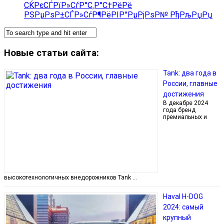
СЌРєСЃРїР»СѓР°С‚Р°С†РёРё
РЅРµРѕР±СЃР»СѓР¶РёРІР°РµРјРѕР№ РђРљРџРџ
Новые статьи сайта:
Tank: два года в
России, главные
достижения
В декабре 2024
года бренд
премиальных и
высокотехнологичных внедорожников Tank …
Haval H-DOG
2024: самый
крупный