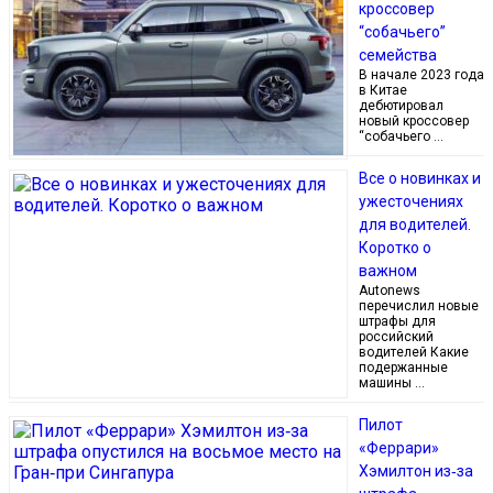
кроссовер
“собачьего”
семейства
В начале 2023 года
в Китае
дебютировал
новый кроссовер
“собачьего …
Все о новинках и
ужесточениях
для водителей.
Коротко о
важном
Autonews
перечислил новые
штрафы для
российский
водителей Какие
подержанные
машины …
Пилот
«Феррари»
Хэмилтон из‑за