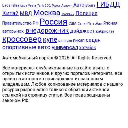
ГИБДД
Авто
Lada Iskra
Волга
Lada Vesta
Tank 300,
Toyota
Авария
Москва
Китай
МВД
Полиция
Москвич
Россия
Правительство РФ
Япония
США
Санкт-Петербург
внедорожник
дайджест
авторынок,
кабриолет
кроссовер
купе
седан
пикап
минивэн
спортивные авто
универсал
хэтчбек
Автомобильный портал © 2026. All Rights Reserved.
Все материалы опубликованные на сайте взяты с
открытых источников и других порталов интернета, все
права на авторство принадлежат их законным
владельцам. Любое копирование материалов с нашего
ресурса разрешается только с обратной активной
ссылкой на страницу статьи. Все права защищены
законом РФ.