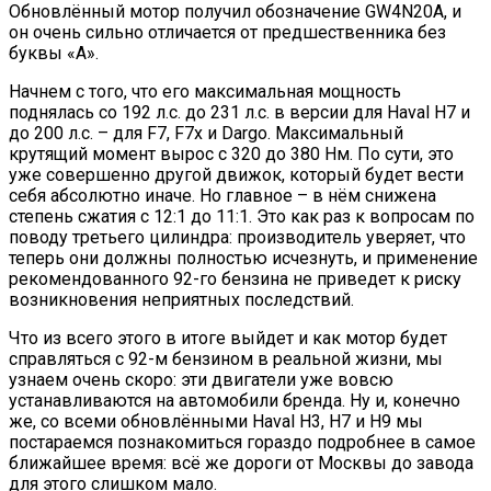
Обновлённый мотор получил обозначение GW4N20A, и
он очень сильно отличается от предшественника без
буквы «А».
Начнем с того, что его максимальная мощность
поднялась со 192 л.с. до 231 л.с. в версии для Haval H7 и
до 200 л.с. – для F7, F7х и Dargo. Максимальный
крутящий момент вырос с 320 до 380 Нм. По сути, это
уже совершенно другой движок, который будет вести
себя абсолютно иначе. Но главное – в нём снижена
степень сжатия с 12:1 до 11:1. Это как раз к вопросам по
поводу третьего цилиндра: производитель уверяет, что
теперь они должны полностью исчезнуть, и применение
рекомендованного 92-го бензина не приведет к риску
возникновения неприятных последствий.
Что из всего этого в итоге выйдет и как мотор будет
справляться с 92-м бензином в реальной жизни, мы
узнаем очень скоро: эти двигатели уже вовсю
устанавливаются на автомобили бренда. Ну и, конечно
же, со всеми обновлёнными Haval Н3, Н7 и Н9 мы
постараемся познакомиться гораздо подробнее в самое
ближайшее время: всё же дороги от Москвы до завода
для этого слишком мало.