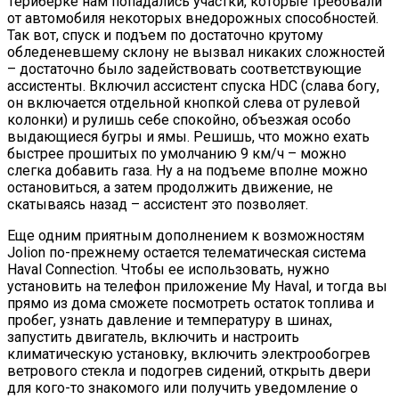
Териберке нам попадались участки, которые требовали
от автомобиля некоторых внедорожных способностей.
Так вот, спуск и подъем по достаточно крутому
обледеневшему склону не вызвал никаких сложностей
– достаточно было задействовать соответствующие
ассистенты. Включил ассистент спуска HDC (слава богу,
он включается отдельной кнопкой слева от рулевой
колонки) и рулишь себе спокойно, объезжая особо
выдающиеся бугры и ямы. Решишь, что можно ехать
быстрее прошитых по умолчанию 9 км/ч – можно
слегка добавить газа. Ну а на подъеме вполне можно
остановиться, а затем продолжить движение, не
скатываясь назад – ассистент это позволяет.
Еще одним приятным дополнением к возможностям
Jolion по-прежнему остается телематическая система
Haval Connection. Чтобы ее использовать, нужно
установить на телефон приложение My Haval, и тогда вы
прямо из дома сможете посмотреть остаток топлива и
пробег, узнать давление и температуру в шинах,
запустить двигатель, включить и настроить
климатическую установку, включить электрообогрев
ветрового стекла и подогрев сидений, открыть двери
для кого-то знакомого или получить уведомление о