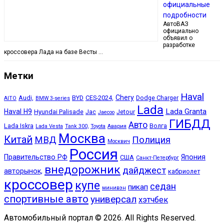
официальные
подробности
АвтоВАЗ
официально
объявил о
разработке
кроссовера Лада на базе Весты …
Метки
Haval
Chery
Audi,
BYD
CES-2024,
Dodge Charger
AITO
BMW 3-series
Lada
Lada Granta
Haval H9
Hyundai Palisade
Jac
Jetour
Jaecoo
ГИБДД
Авто
Lada Iskra
Волга
Lada Vesta
Tank 300,
Toyota
Авария
Москва
Китай
МВД
Полиция
Москвич
Россия
Правительство РФ
Япония
США
Санкт-Петербург
внедорожник
дайджест
авторынок,
кабриолет
кроссовер
купе
седан
пикап
минивэн
спортивные авто
универсал
хэтчбек
Автомобильный портал © 2026. All Rights Reserved.