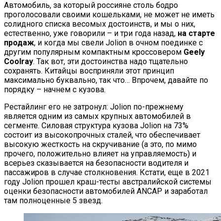
Автомобиль, за который россияне столь бодро
проголосовали своими кошельками, не может не иметь
солидного списка весомых достоинств, и мы о них,
естественно, уже говорили – и три года назад,
на старте
продаж
, и когда мы свели Jolion в очном поединке с
другим популярным компактным кроссовером
Geely
Coolray
. Так вот, эти достоинства надо тщательно
сохранять. Китайцы восприняли этот принцип
максимально буквально, так что… Впрочем, давайте по
порядку – начнем с кузова.
Рестайлинг его не затронул: Jolion по-прежнему
является одним из самых крупных автомобилей в
сегменте. Силовая структура кузова Jolion на 73%
состоит из высокопрочных сталей, что обеспечивает
высокую жесткость на скручивание (а это, по мимо
прочего, положительно влияет на управляемость) и
всерьез сказывается на безопасности водителя и
пассажиров в случае столкновения. Кстати, еще в 2021
году Jolion прошел краш-тесты австралийской системы
оценки безопасности автомобилей ANCAP и заработал
там полноценные 5 звезд.