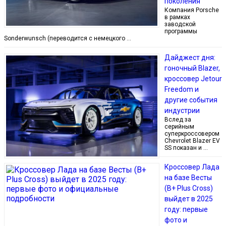
поколения
Компания Porsche
в рамках
заводской
программы
Sonderwunsch (переводится с немецкого …
Дайджест дня:
гоночный Blazer,
кроссовер Jetour
Freedom и
другие события
индустрии
Вслед за
серийным
суперкроссовером
Chevrolet Blazer EV
SS показан и …
Кроссовер Лада
на базе Весты
(B+ Plus Cross)
выйдет в 2025
году: первые
фото и