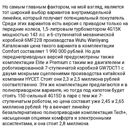
Но самым главным фактором, на мой взгляд, является
тот широкий выбор вариантов внутримодельной
линейки, который получает потенциальный покупатель.
Среди этих вариантов есть версия с приводом только на
передние колеса, 1,5-литровым турбомотором 4G15K
мощностью 143 л.с. и 6-ступенчатой механической
коробкой 6MF22B производства Wuhu Wanliyang.
Каталожная цена такого варианта в комплектации
Comfort составляет 1 990 000 рублей. Но для
переднеприводных версий предусмотрены также
комплектации Elite и Premium с таким же двигателем и
роботизированной 7-ступенчатой коробкой GW7DCT1 с
двумя мокрыми сцеплениями производства китайской
компании HYCET. Стоят они 2,3 и 2,5 миллиона рублей
соответственно. Эти же комплектации предлагаются и в
полноприводном варианте, но тогда под капотом будет
стоять 150-сильный 4G15D в паре с тем же 7-
ступенчатым роботом, но цена составит уже 2,45 и 2,65
миллиона рублей. Ну а венчает линейку
безальтернативно полноприводная комплектация Tech+,
насыщенная опциями комфорта и электронными
ассистентами, и она стоит 2,8 миллиона.