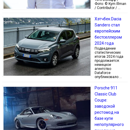
Фото: © Kym Illman
/ Contributor / …
Хэтчбек Dacia
Sandero стал
европейским
бестселлером
2024 года
Подведение
статистических
итогов 2024 года
продолжается:
немецкое
агентство
Dataforce
опубликовало …
Porsche 911
Classic Club
Coupe:
заводской
рестомод на
базе купе
непопулярного