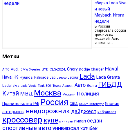
сборка Lada Niva
и новый
Maybach. Итоги
недели
В России
стартовала сборки
трех новых
моделей. Авто
сняли на …
Метки
Haval
Chery
Audi,
BYD
CES-2024,
Dodge Charger
AITO
BMW 3-series
Lada
Lada Granta
Haval H9
Hyundai Palisade
Jac
Jetour
Jaecoo
ГИБДД
Авто
Lada Iskra
Волга
Lada Vesta
Tank 300,
Toyota
Авария
Москва
Китай
МВД
Полиция
Москвич
Россия
Правительство РФ
Япония
США
Санкт-Петербург
внедорожник
дайджест
авторынок,
кабриолет
кроссовер
купе
седан
пикап
минивэн
спортивные авто
универсал
хэтчбек