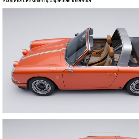
входила съёмная прозрачная клеёнка.