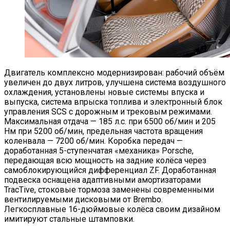
Двигатель комплексно модернизирован: рабочий объём
увеличен до двух литров, улучшена система воздушного
охлаждения, установлены новые системы впуска и
выпуска, система впрыска топлива и электронный блок
управления SCS с дорожным и трековым режимами.
Максимальная отдача — 185 л.с. при 6500 об/мин и 205
Нм при 5200 об/мин, предельная частота вращения
коленвала — 7200 об/мин. Коробка передач —
доработанная 5-ступенчатая «механика» Porsche,
передающая всю мощность на задние колёса через
самоблокирующийся дифференциал ZF. Доработанная
подвеска оснащена адаптивными амортизаторами
TracTive, стоковые тормоза заменены современными
вентилируемыми дисковыми от Brembo.
Легкосплавные 16-дюймовые колёса своим дизайном
имитируют стальные штамповки.