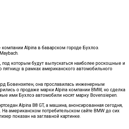
компании Alpina в баварском городе Бухлоэ.
Maybach.
a, под которым будут выпускаться наиболее роскошные и
ую пятницу в рамках американского автомобильного
кард Бовензипен, она прославилась инженерным
ились о продаже марки Alpina компании BMW, но сделка
имые ими Бухлоэ автомобили носят марку Bovensiepen.
тседан Alpina B8 GT, а машина, анонсированная сегодня,
г. На американском потребительском сайте BMW до сих
изер показан на заглавной картинке.