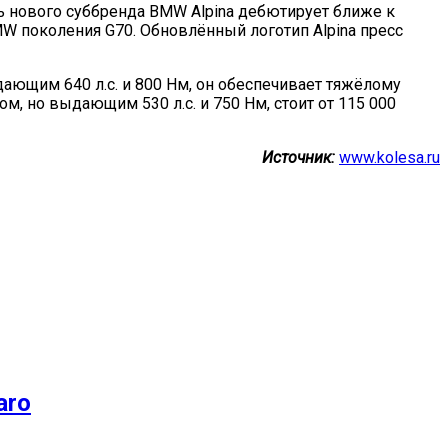
ль нового суббренда BMW Alpina дебютирует ближе к
MW поколения G70. Обновлённый логотип Alpina пресс
ющим 640 л.с. и 800 Нм, он обеспечивает тяжёлому
ом, но выдающим 530 л.с. и 750 Нм, стоит от 115 000
Источник:
www.kolesa.ru
aro