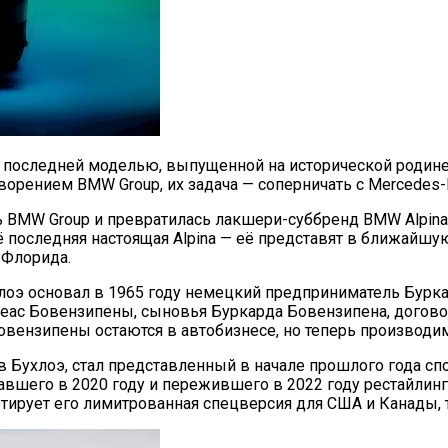
т последней моделью, выпущенной на исторической родине 
орением BMW Group, их задача — соперничать с Mercedes-
сть BMW Group и превратилась лакшери-суббренд BMW Alpin
ё последняя настоящая Alpina — её представят в ближайш
е Флорида.
ухлоэ основал в 1965 году немецкий предприниматель Бур
еас Бовензипены, сыновья Буркарда Бовензипена, договор
 Бовензипены остаются в автобизнесе, но теперь производ
 Бухлоэ, стал представленный в начале прошлого года спор
вавшего в 2020 году и пережившего в 2022 году рестайлин
ютирует его лимитрованная спецверсия для США и Канады, т