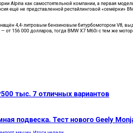
ории Alpina как самостоятельной компании, а первая моде
версия ещё не представленной рестайлинговой «семёрки» B
снащён 4,4-литровым бензиновым битурбомотором V8, выда
на — от 156 000 долларов, тогда BMW X7 M60i с тем же мотор
500 тыс. 7 отличных вариантов
ная подвеска. Тест нового Geely Monj
 импорт машин. Итоги недели