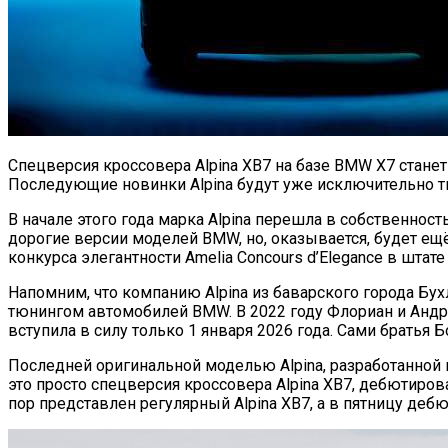
Спецверсия кроссовера Alpina XB7 на базе BMW X7 стане
Последующие новинки Alpina будут уже исключительно тв
В начале этого года марка Alpina перешла в собственно
дорогие версии моделей BMW, но, оказывается, будет ещ
конкурса элегантности Amelia Concours d’Elegance в штат
Напомним, что компанию Alpina из баварского города Б
тюнингом автомобилей BMW. В 2022 году Флориан и Андр
вступила в силу только 1 января 2026 года. Сами братья
Последней оригинальной моделью Alpina, разработанной в
это просто спецверсия кроссовера Alpina XB7, дебютиро
пор представлен регулярный Alpina XB7, а в пятницу деб