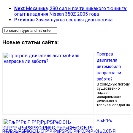
Next
Механика, 280 сил и почти никакого тюнинга:
опыт владения Nissan 350Z 2005 года
Previous
Зачем нужна осенняя диагностика
Новые статьи сайта:
Прогрев
двигателя
автомобиля
напрасна ли
забота?
В холодную погоду
существенно
падает
испаряемость
дизельного
топлива; оседая на
…
РљР°Рє
Р·Р°РјРµРЅРёС‚СЊ СЃР°Р»РѕРЅРЅС‹Р№ С„РёР»СЊС‚СЂ РІ