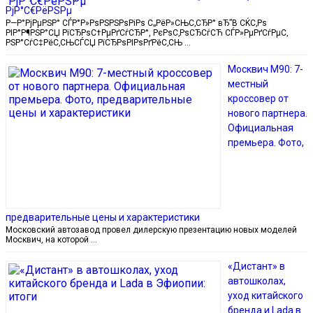
РјР°С€РёРЅРµ
Р—Р°РјРµРЅР° СЃР°Р»РѕРЅРЅРѕРіРѕ С„РёР»СЊС‚СЂР° вЂ”В СЌС‚Рѕ
РІР°Р¶РЅР°СЏ РїСЂРѕС†РµРґСѓСЂР°, РєРѕС‚РѕСЂСѓСЋ СЃР»РµРґСѓРµС‚
РЅР°СѓС‡РёС‚СЊСЃСЏ РїСЂРѕРІРѕРґРёС‚СЊ …
Москвич М90: 7-
местный
кроссовер от
нового партнера.
Официальная
премьера. Фото,
предварительные цены и характеристики
Московский автозавод провел дилерскую презентацию новых моделей
Москвич, на которой …
«Дистант» в
автошколах,
уход китайского
бренда и Lada в