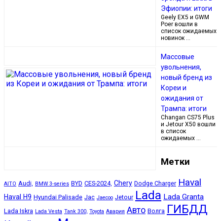
Эфиопии: итоги
Geely EX5 и GWM
Poer вошли в
список ожидаемых
новинок …
Массовые
увольнения,
новый бренд из
Кореи и
ожидания от
Трампа: итоги
Changan CS75 Plus
и Jetour X50 вошли
в список
ожидаемых …
Метки
Haval
Chery
Audi,
BYD
CES-2024,
Dodge Charger
AITO
BMW 3-series
Lada
Lada Granta
Haval H9
Hyundai Palisade
Jac
Jetour
Jaecoo
ГИБДД
Авто
Lada Iskra
Волга
Lada Vesta
Tank 300,
Toyota
Авария