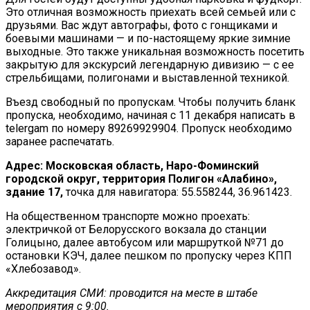
Это отличная возможность приехать всей семьей или с
друзьями. Вас ждут автографы, фото с гонщиками и
боевыми машинами — и по-настоящему яркие зимние
выходные. Это также уникальная возможность посетить
закрытую для экскурсий легендарную дивизию — с ее
стрельбищами, полигонами и выставленной техникой.
Въезд свободный по пропускам. Чтобы получить бланк
пропуска, необходимо, начиная с 11 декабря написать в
telergam по номеру 89269929904. Пропуск необходимо
заранее распечатать.
Адрес: Московская область, Наро-Фоминский
городской округ, территория Полигон «Алабино»,
здание 17,
точка для навигатора: 55.558244, 36.961423.
На общественном транспорте можно проехать:
электричкой от Белорусского вокзала до станции
Голицыно, далее автобусом или маршруткой №71 до
остановки КЭЧ, далее пешком по пропуску через КПП
«Хлебозавод».
Аккредитация СМИ: проводится на месте в штабе
мероприятия с 9:00.