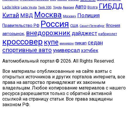
ГИБДД
Авто
Lada Iskra
Волга
Lada Vesta
Tank 300,
Toyota
Авария
Москва
Китай
МВД
Полиция
Москвич
Россия
Правительство РФ
Япония
США
Санкт-Петербург
внедорожник
дайджест
авторынок,
кабриолет
кроссовер
купе
седан
пикап
минивэн
спортивные авто
универсал
хэтчбек
Автомобильный портал © 2026. All Rights Reserved.
Все материалы опубликованные на сайте взяты с
открытых источников и других порталов интернета, все
права на авторство принадлежат их законным
владельцам. Любое копирование материалов с нашего
ресурса разрешается только с обратной активной
ссылкой на страницу статьи. Все права защищены
законом РФ.