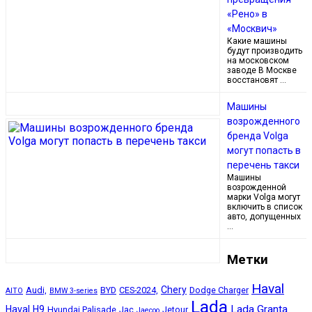
«Рено» в
«Москвич»
Какие машины
будут производить
на московском
заводе В Москве
восстановят …
Машины
возрожденного
бренда Volga
могут попасть в
перечень такси
Машины
возрожденной
марки Volga могут
включить в список
авто, допущенных
…
Метки
Haval
Chery
Audi,
BYD
CES-2024,
Dodge Charger
AITO
BMW 3-series
Lada
Lada Granta
Haval H9
Hyundai Palisade
Jac
Jetour
Jaecoo