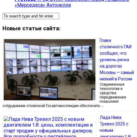
«Мерседеса» Антонелли
Новые статьи сайта:
Глава
столичного ГАИ
сообщил, что
уровень риска
на дорогах
Москвы — самый
низкий в России
Современные
технологии и
средства
передвижения
позволяют
сотрудникам столичной Госавтоинспекции обеспечить …
Лада Нива
Тревел 2025 с
новым
двигателем 1.8: