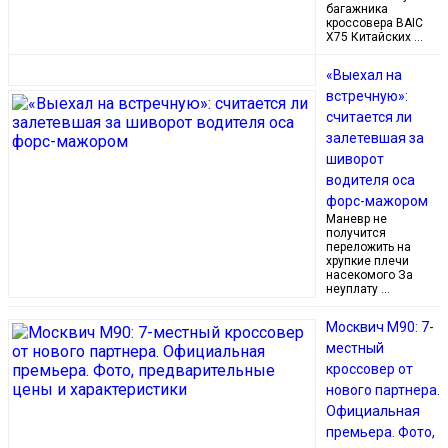
багажника
кроссовера BAIC
X75 Китайских …
«Выехал на
встречную»:
считается ли
залетевшая за
шиворот
водителя оса
форс-мажором
Маневр не
получится
переложить на
хрупкие плечи
насекомого За
неуплату …
Москвич М90: 7-
местный
кроссовер от
нового партнера.
Официальная
премьера. Фото,