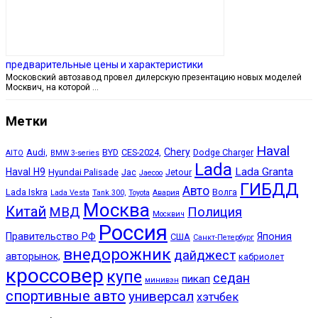
предварительные цены и характеристики
Московский автозавод провел дилерскую презентацию новых моделей
Москвич, на которой …
Метки
Haval
Chery
Audi,
BYD
CES-2024,
Dodge Charger
AITO
BMW 3-series
Lada
Lada Granta
Haval H9
Hyundai Palisade
Jac
Jetour
Jaecoo
ГИБДД
Авто
Lada Iskra
Волга
Lada Vesta
Tank 300,
Toyota
Авария
Москва
Китай
МВД
Полиция
Москвич
Россия
Правительство РФ
Япония
США
Санкт-Петербург
внедорожник
дайджест
авторынок,
кабриолет
кроссовер
купе
седан
пикап
минивэн
спортивные авто
универсал
хэтчбек