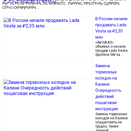
РєР°Рє РїСЂР°РІРёР»Рѕ, РїСЂРѕРёСЃС…РѕРґРёС‚ РїРѕСЃР»Рµ СЏРІРЅРѕ
СЃР»С‹С€РёРјРѕРіРѕ …
В России начали
продавать Lada
Vesta за ₽2,35
млн
«АвтоВАЗ»
объявил о начале
продаж Lada Vesta
Sportline SW за …
Замена
тормозных
колодок на
Калине
Очередность
действий :
пошаговая
инструкция
Замену тормозных
колодок на Калине
осуществить не
трудно, также
данный …