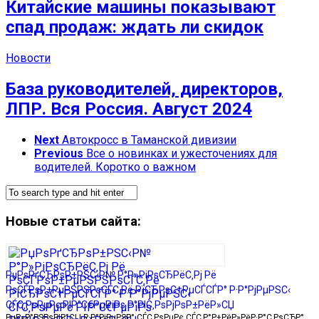
Китайские машины показывают
спад продаж: ждать ли скидок
Новости
База руководителей, директоров,
ЛПР. Вся Россия. Август 2024
Next
Автокросс в Таманской дивизии
Previous
Все о новинках и ужесточениях для
водителей. Коротко о важном
Новые статьи сайта:
РџРѕРґСЂРѕР±РЅС‹Р№ Р°Р»РіРѕСЂРёС‚Рј Рё
РѕСЃРѕР±РµРЅРЅРѕСЃС‚Рё РїСЂРѕС†РµСЃСЃР° Р·Р°РјРµРЅС‹
СЃС‚РѕРµРє РІР°С€РµРіРѕ Р°РІС‚РѕРјРѕР±РёР»СЏ
РџР»Р°РЅРѕРІР°СЏ Р·Р°РјРµРЅР° СЃС‚РѕРµРє СЃС‚Р°Р±РёР»РёР·Р°С‚РѕСЂР°,