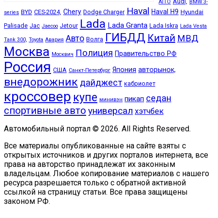
Audi,
AITO
BMW 3-
Haval
Chery
Haval H9
BYD
CES-2024,
Dodge Charger
Hyundai
series
Lada
Lada Granta
Palisade
Jac
Jetour
Lada Iskra
Jaecoo
Lada Vesta
ГИБДД
Китай
МВД
Авто
Волга
Tank 300,
Toyota
Авария
Москва
Полиция
Правительство РФ
Москвич
Россия
Япония
авторынок,
США
Санкт-Петербург
внедорожник
дайджест
кабриолет
кроссовер
купе
седан
пикап
минивэн
спортивные авто
универсал
хэтчбек
Автомобильный портал © 2026. All Rights Reserved.
Все материалы опубликованные на сайте взяты с
открытых источников и других порталов интернета, все
права на авторство принадлежат их законным
владельцам. Любое копирование материалов с нашего
ресурса разрешается только с обратной активной
ссылкой на страницу статьи. Все права защищены
законом РФ.