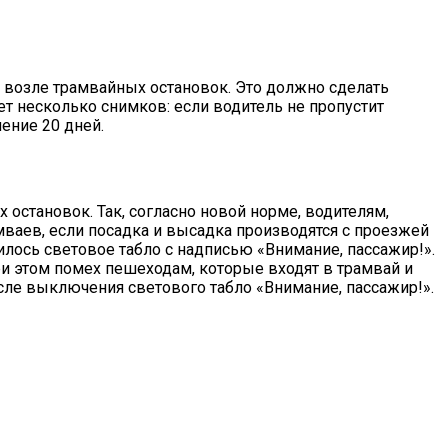
 возле трамвайных остановок. Это должно сделать
т несколько снимков: если водитель не пропустит
чение 20 дней.
остановок. Так, согласно новой норме, водителям,
амваев, если посадка и высадка производятся с проезжей
илось световое табло с надписью «Внимание, пассажир!».
ри этом помех пешеходам, которые входят в трамвай и
сле выключения светового табло «Внимание, пассажир!».