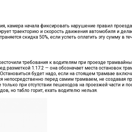
ия, камера начала фиксировать нарушение правил проезда
рует траекторию и скорость движения автомобиля и делае
траняется скидка 50%, если успеть оплатить эту сумму в те
есточили требования к водителям при проезде трамвайных 
ед разметкой 1.17.2 — она обозначает места остановок тр
 Остановиться будет надо, если на стоящем трамвае включ
ься непосредственно перед самим трамваем, не создавая п
только при отсутствии пешеходов на проезжей части и по
ов, но табло горит, ехать водителю нельзя.