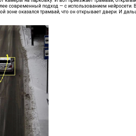
ают камеры на парковку. И вот приезжает трамвай, открыв
олее современный подход — с использованием нейросети. В
нной зоне оказался трамвай, что он открывает двери. И д