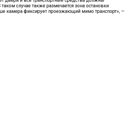
ает двери и все транспортные средства должны
 таком случае также размечается зона остановки
альше камера фиксирует проезжающий мимо транспорт», —