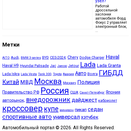
узел?
Работой
дроссельной
заслонки
автомобиля Форд
Фокус 2 управляет
электронный блок,
…
Метки
Haval
Chery
Audi,
BYD
CES-2024,
Dodge Charger
AITO
BMW 3-series
Lada
Lada Granta
Haval H9
Hyundai Palisade
Jac
Jetour
Jaecoo
ГИБДД
Авто
Lada Iskra
Волга
Lada Vesta
Tank 300,
Toyota
Авария
Москва
Китай
МВД
Полиция
Москвич
Россия
Правительство РФ
Япония
США
Санкт-Петербург
внедорожник
дайджест
авторынок,
кабриолет
кроссовер
купе
седан
пикап
минивэн
спортивные авто
универсал
хэтчбек
Автомобильный портал © 2026. All Rights Reserved.