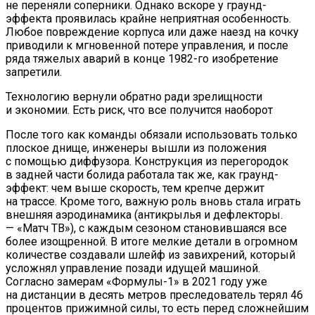
не переняли соперники. Однако вскоре у граунд-
эффекта проявилась крайне неприятная особенность.
Любое повреждение корпуса или даже наезд на кочку
приводили к мгновенной потере управления, и после
ряда тяжелых аварий в конце 1982-го изобретение
запретили.
Технологию вернули обратно ради зрелищности
и экономии. Есть риск, что все получится наоборот
После того как команды обязали использовать только
плоское днище, инженеры вышли из положения
с помощью диффузора. Конструкция из перегородок
в задней части болида работала так же, как граунд-
эффект: чем выше скорость, тем крепче держит
на трассе. Кроме того, важную роль вновь стала играть
внешняя аэродинамика (антикрылья и дефлекторы.
— «Матч ТВ»), с каждым сезоном становившаяся все
более изощренной. В итоге мелкие детали в огромном
количестве создавали шлейф из завихрений, который
усложнял управление позади идущей машиной.
Согласно замерам «Формулы-1» в 2021 году уже
на дистанции в десять метров преследователь терял 46
процентов прижимной силы, то есть перед сложнейшим