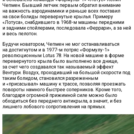
Чепмен. Бывший летчик первым обратил внимание
на важность аэродинамики и раньше всех поставил
на свои болиды перевернутые крылья. Примеру
«Лотуса», снабдившего в 1968-м машины передними
и задними спойлерами, последовала «Феррари», а за ней
и весь пелотон.
Будучи новатором, Чепмен не мог останавливаться
на достигнутом и в 1977-м потряс «Формулу-1»
революционным Lotus 78. На новой машине в форме
перевернутого крыла было выполнено все днище,
за счет чего создавался так называемый эффект
Вентури. Воздух, проходивший на большой скорости под
таким болидом, становился разреженным
и «присасывал» машину к трассе, позволяя проезжать
повороты намного быстрее соперников. Кроме того,
благодаря огромной прижимной силе можно было
обходиться без переднего антикрыла, а значит, и без
лишнего лобового сопротивления на прямых.