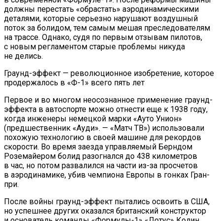
должны перестать «обрастать» аэродинамическими
деталями, которые серьезно нарушают воздушный
поток за болидом, тем самым мешая преследователям
на трассе. Однако, судя по первым отзывам пилотов,
с новым регламентом старые проблемы никуда
не делись.
Граунд-эффект — революционное изобретение, которое
продержалось в «Ф-1» всего пять лет
Первое и во многом неосознанное применение граунд-
эффекта в автоспорте можно отнести еще к 1938 году,
когда инженеры немецкой марки «Ауто Унион»
(предшественник «Ауди». — «Матч ТВ») использовали
похожую технологию в своей машине для рекордов
скорости. Во время заезда управляемый Берндом
Роземайером болид разогнался до 438 километров
в час, но потом развалился на части из-за просчетов
в аэродинамике, убив чемпиона Европы в гонках Гран-
при.
После войны граунд-эффект пытались освоить в США,
но успешнее других оказался британский конструктор
и основатель команды «Формулы-1» «Лотус» Колин