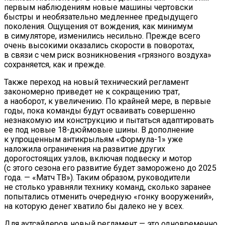
первым наблюдениям новые машины чертовски
быстры и необязательно медленнее предыдущего
поколения. Ощущения от вождения, как минимум
в симуляторе, изменились несильно. Прежде всего
очень высокими оказались скорости в поворотах,
в связи с чем риск возникновения «грязного воздуха»
сохраняется, как и прежде.
Также переход на новый технический регламент
закономерно приведет не к сокращению трат,
а наоборот, к увеличению. По крайней мере, в первые
годы, пока команды будут осваивать совершенно
незнакомую им конструкцию и пытаться адаптировать
ее под новые 18-дюймовые шины. В дополнение
к упрощенным антикрыльям «Формула-1» уже
наложила ограничения на развитие других
дорогостоящих узлов, включая подвеску и мотор
(с этого сезона его развитие будет заморожено до 2025
года. — «Матч ТВ»). Таким образом, руководители
не столько уравняли технику команд, сколько заранее
попытались отменить очередную «гонку вооружений»,
на которую денег хватило бы далеко не у всех.
Для аутсайдеров новый регламент — это одновременно