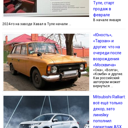
Туле, старт
продаж в
феврале
В начале января
2024-го на заводе Хавал в Туле начали …
«Юность»,
«Тарзан» и
другие: что на
очереди после
возрождения
«Москвича»
«Ока», «Волга»,
«Комби» и другие.
Как российский
автопром может
вернуться …
Mitsubishi Ralliart:
всё ещё только
декор, зато
линейку
пополнил
паркетник ASX