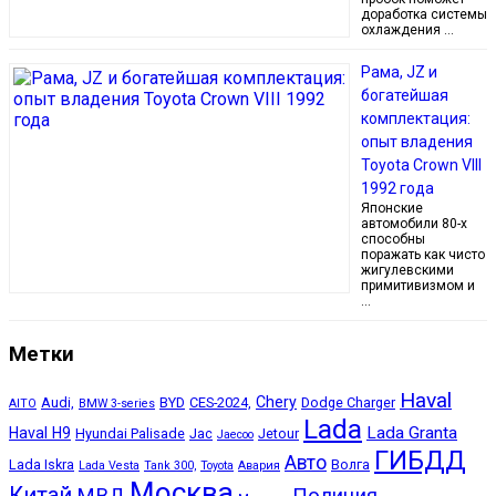
доработка системы
охлаждения …
Рама, JZ и
богатейшая
комплектация:
опыт владения
Toyota Crown VIII
1992 года
Японские
автомобили 80-х
способны
поражать как чисто
жигулевскими
примитивизмом и
…
Метки
Haval
Chery
Audi,
BYD
CES-2024,
Dodge Charger
AITO
BMW 3-series
Lada
Lada Granta
Haval H9
Hyundai Palisade
Jac
Jetour
Jaecoo
ГИБДД
Авто
Lada Iskra
Волга
Lada Vesta
Tank 300,
Toyota
Авария
Москва
Китай
МВД
Полиция