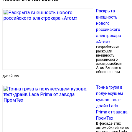
Раскрыта
внешность
нового
российского
электрокара
«Атом»
Разработчики
раскрыли
внешность
российского
электромобиля
Атом Вместе с
обновленным
дизайном …
Тонна груза в
полунесущем
кузове: тест-
драйв Lada
Prima от завода
ПромТех
В фасаде этих
автомобилей легко
угадывается Lada