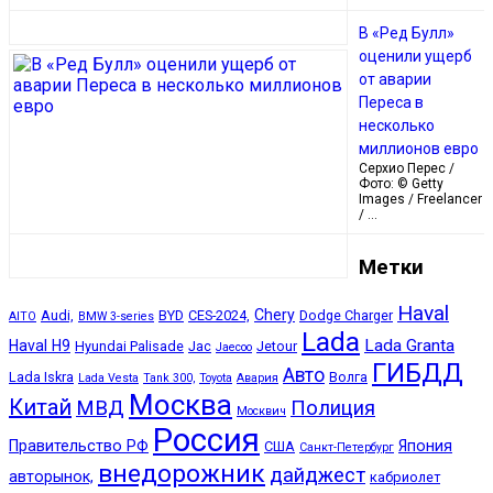
В «Ред Булл»
оценили ущерб
от аварии
Переса в
несколько
миллионов евро
Серхио Перес /
Фото: © Getty
Images / Freelancer
/ …
Метки
Haval
Chery
Audi,
BYD
CES-2024,
Dodge Charger
AITO
BMW 3-series
Lada
Lada Granta
Haval H9
Hyundai Palisade
Jac
Jetour
Jaecoo
ГИБДД
Авто
Lada Iskra
Волга
Lada Vesta
Tank 300,
Toyota
Авария
Москва
Китай
МВД
Полиция
Москвич
Россия
Правительство РФ
Япония
США
Санкт-Петербург
внедорожник
дайджест
авторынок,
кабриолет