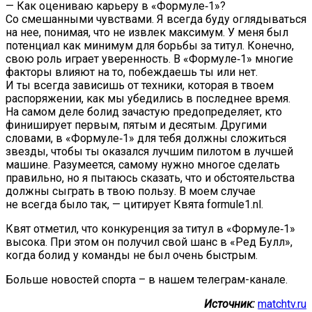
— Как оцениваю карьеру в «Формуле‑1»?
Со смешанными чувствами. Я всегда буду оглядываться
на нее, понимая, что не извлек максимум. У меня был
потенциал как минимум для борьбы за титул. Конечно,
свою роль играет уверенность. В «Формуле‑1» многие
факторы влияют на то, побеждаешь ты или нет.
И ты всегда зависишь от техники, которая в твоем
распоряжении, как мы убедились в последнее время.
На самом деле болид зачастую предопределяет, кто
финиширует первым, пятым и десятым. Другими
словами, в «Формуле‑1» для тебя должны сложиться
звезды, чтобы ты оказался лучшим пилотом в лучшей
машине. Разумеется, самому нужно многое сделать
правильно, но я пытаюсь сказать, что и обстоятельства
должны сыграть в твою пользу. В моем случае
не всегда было так, — цитирует Квята formule1.nl.
Квят отметил, что конкуренция за титул в «Формуле‑1»
высока. При этом он получил свой шанс в «Ред Булл»,
когда болид у команды не был очень быстрым.
Больше новостей спорта – в нашем телеграм-канале.
Источник:
matchtv.ru