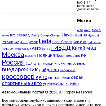
ВАЗ 2114
встречается
довольно часто. …
Метки
Audi,
AITO
BMW 3-
Haval
Chery
Haval H9
BYD
CES-2024,
Dodge Charger
Hyundai
series
Lada
Lada Granta
Palisade
Jac
Jetour
Lada Iskra
Jaecoo
Lada Vesta
ГИБДД
Китай
МВД
Авто
Волга
Tank 300,
Toyota
Авария
Москва
Полиция
Правительство РФ
Москвич
Россия
Япония
авторынок,
США
Санкт-Петербург
внедорожник
дайджест
кабриолет
кроссовер
купе
седан
пикап
минивэн
спортивные авто
универсал
хэтчбек
Автомобильный портал © 2026. All Rights Reserved.
Все материалы опубликованные на сайте взяты с
открытых источников и других порталов интернета, все