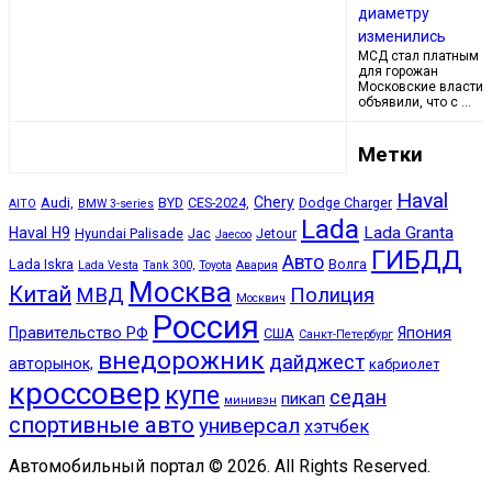
диаметру
изменились
МСД стал платным
для горожан
Московские власти
объявили, что с …
Метки
Haval
Chery
Audi,
BYD
CES-2024,
Dodge Charger
AITO
BMW 3-series
Lada
Lada Granta
Haval H9
Hyundai Palisade
Jac
Jetour
Jaecoo
ГИБДД
Авто
Lada Iskra
Волга
Lada Vesta
Tank 300,
Toyota
Авария
Москва
Китай
МВД
Полиция
Москвич
Россия
Правительство РФ
Япония
США
Санкт-Петербург
внедорожник
дайджест
авторынок,
кабриолет
кроссовер
купе
седан
пикап
минивэн
спортивные авто
универсал
хэтчбек
Автомобильный портал © 2026. All Rights Reserved.