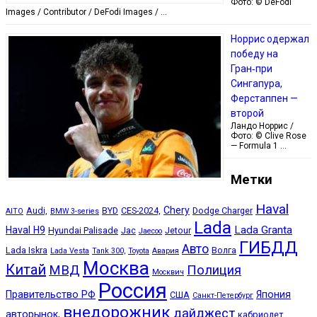
Фото: © DeFodi
Images / Contributor / DeFodi Images / …
Норрис одержал
победу на
Гран‑при
Сингапура,
Ферстаппен —
второй
Ландо Норрис /
Фото: © Clive Rose
— Formula 1 …
Метки
Haval
Chery
Audi,
BYD
CES-2024,
Dodge Charger
AITO
BMW 3-series
Lada
Lada Granta
Haval H9
Hyundai Palisade
Jac
Jetour
Jaecoo
ГИБДД
Авто
Lada Iskra
Волга
Lada Vesta
Tank 300,
Toyota
Авария
Москва
Китай
МВД
Полиция
Москвич
Россия
Правительство РФ
Япония
США
Санкт-Петербург
внедорожник
дайджест
авторынок,
кабриолет