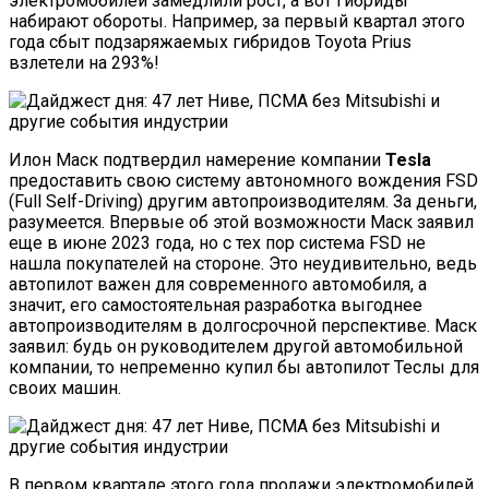
электромобилей замедлили рост, а вот гибриды
набирают обороты. Например, за первый квартал этого
года сбыт подзаряжаемых гибридов Toyota Prius
взлетели на 293%!
Илон Маск подтвердил намерение компании
Tesla
предоставить свою систему автономного вождения FSD
(Full Self-Driving) другим автопроизводителям. За деньги,
разумеется. Впервые об этой возможности Маск заявил
еще в июне 2023 года, но с тех пор система FSD не
нашла покупателей на стороне. Это неудивительно, ведь
автопилот важен для современного автомобиля, а
значит, его самостоятельная разработка выгоднее
автопроизводителям в долгосрочной перспективе. Маск
заявил: будь он руководителем другой автомобильной
компании, то непременно купил бы автопилот Теслы для
своих машин.
В первом квартале этого года продажи электромобилей