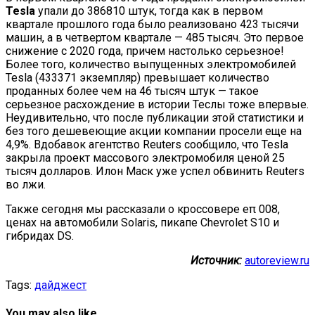
Tesla
упали до 386810 штук, тогда как в первом
квартале прошлого года было реализовано 423 тысячи
машин, а в четвертом квартале — 485 тысяч. Это первое
снижение с 2020 года, причем настолько серьезное!
Более того, количество выпущенных электромобилей
Tesla (433371 экземпляр) превышает количество
проданных более чем на 46 тысяч штук — такое
серьезное расхождение в истории Теслы тоже впервые.
Неудивительно, что после публикации этой статистики и
без того дешевеющие акции компании просели еще на
4,9%. Вдобавок агентство Reuters сообщило, что Tesla
закрыла проект массового электромобиля ценой 25
тысяч долларов. Илон Маск уже успел обвинить Reuters
во лжи.
Также сегодня мы рассказали о кроссовере eπ 008,
ценах на автомобили Solaris, пикапе Chevrolet S10 и
гибридах DS.
Источник:
autoreview.ru
Tags:
дайджест
You may also like...