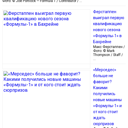
Фото: © Joe Portlock — Formula 1 / Contributor / …
Ферстаппен
выиграл первую
квалификацию
нового сезона
«Формулы‑1» в
Бахрейне
Макс Ферстаппен /
Фото: © Mark
Thompson / Staff /
…
«Мерседес»
больше не
фаворит?
Какими
получились
новые машины
«Формулы-1» и
от кого стоит
ждать
сюрпризов