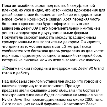
Пока автомобиль скрыт под плотной камуфляжной
пленкой, но уже видно, что источником вдохновения для
дизайнеров стали большие английские внедорожники
Range Rover и Rolls-Royce Cullinan. Хотя передняя часть
большого кроссовера будет оформлена в стиле
минивэна Zeekr 009 с его монументальной имитацией
решетки радиатора и двухуровневыми фарами.
Покупатель сможет выбрать между традиционным
хромированным или золотистым декором. Ожидается,
что длина автомобиля превысит 5,2 метра. Также
сообщается, что багажная дверь разделена на две части:
верхнюю подъемную секцию и нижний откидной борт,
который на пикнике можно использовать как лавочку.
Над лобовым стеклом установлен лидар, что говорит о
наличии продвинутого автопилота. Прежде
представители компании Zeekr обещали, что бортовая
электроника флагмана будет основана на мощном чипе
Nvidia Drive Thor производительностью около 2000 топс.
С его помощью новый фирменный автопилот Zeekr