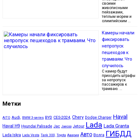
своими
живописными
пейзажами,
теплым морем и
олимпийским …
Камеры начали
фиксировать
непропуск
пешеходов к
трамваям. Что
случилось
С камер будут
приходить штрафы
за непропуск
пассажиров к
трамваю. …
Метки
Haval
Chery
Audi,
BYD
CES-2024,
Dodge Charger
AITO
BMW 3-series
Lada
Lada Granta
Haval H9
Hyundai Palisade
Jac
Jetour
Jaecoo
ГИБДД
Авто
Lada Iskra
Волга
Lada Vesta
Tank 300,
Toyota
Авария