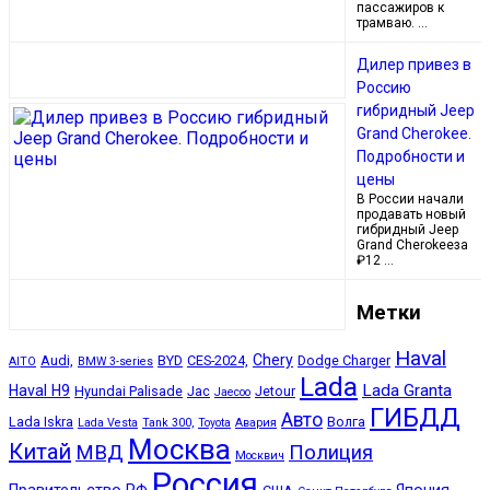
пассажиров к
трамваю. …
Дилер привез в
Россию
гибридный Jeep
Grand Cherokee.
Подробности и
цены
В России начали
продавать новый
гибридный Jeep
Grand Cherokeeза
₽12 …
Метки
Haval
Chery
Audi,
BYD
CES-2024,
Dodge Charger
AITO
BMW 3-series
Lada
Lada Granta
Haval H9
Hyundai Palisade
Jac
Jetour
Jaecoo
ГИБДД
Авто
Lada Iskra
Волга
Lada Vesta
Tank 300,
Toyota
Авария
Москва
Китай
МВД
Полиция
Москвич
Россия
Правительство РФ
Япония