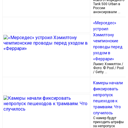
нового гибридного
Tank 500 Urban в
России
анонсировали …
«Мерседес»
устроил
Хэмилтону
чемпионские
проводы перед
уходом в
«Феррари»
Льюис Хэмилтон /
Фото: © Pool / Pool
/ Getty …
Камеры начали
фиксировать
непропуск
пешеходов к
трамваям. Что
случилось
С камер будут
приходить штрафы
за непропуск