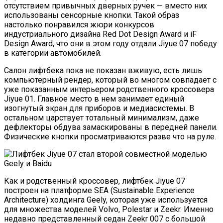
отсутствием привычных дверных ручек — вместо них
использованы сенсорные кнопки. Такой образ
настолько понравился жюри конкурсов
индустриального дизайна Red Dot Design Award и iF
Design Award, что они в этом году отдали Jiyue 07 победу
в категории автомобилей.
Салон лифтбека пока не показан вживую, есть лишь
компьютерный рендер, который во многом совпадает с
уже показанным интерьером родственного кроссовера
Jiyue 01. Главное место в нем занимает единый
изогнутый экран для приборов и медиасистемы. В
остальном царствует тотальный минимализм, даже
дефлекторы обдува замаскированы в передней панели.
Физические кнопки просматриваются разве что на руле.
Как и родственный кроссовер, лифтбек Jiyue 07
построен на платформе SEA (Sustainable Experience
Architecture) холдинга Geely, которая уже используется
для множества моделей Volvo, Polestar и Zeekr. Именно
недавно представленный седан Zeekr 007 с большой