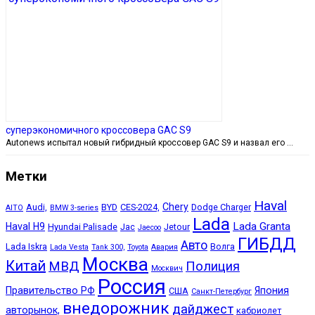
суперэкономичного кроссовера GAC S9
Autonews испытал новый гибридный кроссовер GAC S9 и назвал его …
Метки
Haval
Chery
Audi,
BYD
CES-2024,
Dodge Charger
AITO
BMW 3-series
Lada
Lada Granta
Haval H9
Hyundai Palisade
Jac
Jetour
Jaecoo
ГИБДД
Авто
Lada Iskra
Волга
Lada Vesta
Tank 300,
Toyota
Авария
Москва
Китай
МВД
Полиция
Москвич
Россия
Правительство РФ
Япония
США
Санкт-Петербург
внедорожник
дайджест
авторынок,
кабриолет