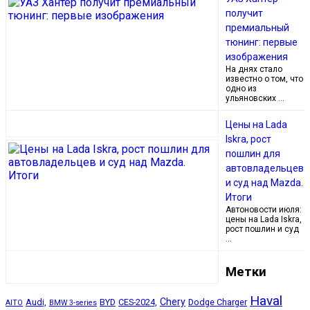
получит
премиальный
тюнинг: первые
изображения
На днях стало
известно о том, что
одно из
ульяновских …
Цены на Lada
Iskra, рост
пошлин для
автовладельцев
и суд над Mazda.
Итоги
Автоновости июля:
цены на Lada Iskra,
рост пошлин и суд
…
Метки
Haval
Chery
Audi,
BYD
CES-2024,
Dodge Charger
AITO
BMW 3-series