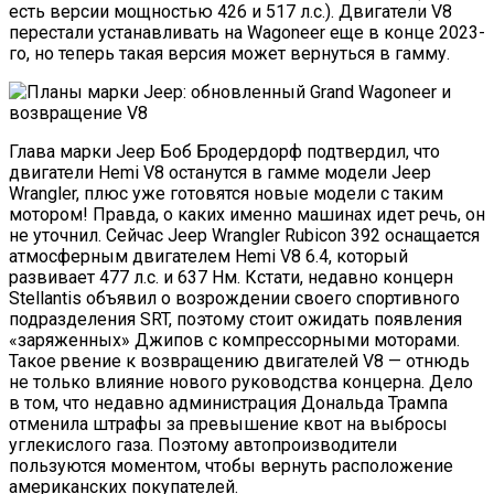
есть версии мощностью 426 и 517 л.с.). Двигатели V8
перестали устанавливать на Wagoneer еще в конце 2023-
го, но теперь такая версия может вернуться в гамму.
Глава марки Jeep Боб Бродердорф подтвердил, что
двигатели Hemi V8 останутся в гамме модели Jeep
Wrangler, плюс уже готовятся новые модели с таким
мотором! Правда, о каких именно машинах идет речь, он
не уточнил. Сейчас Jeep Wrangler Rubicon 392 оснащается
атмосферным двигателем Hemi V8 6.4, который
развивает 477 л.с. и 637 Нм. Кстати, недавно концерн
Stellantis объявил о возрождении своего спортивного
подразделения SRT, поэтому стоит ожидать появления
«заряженных» Джипов с компрессорными моторами.
Такое рвение к возвращению двигателей V8 — отнюдь
не только влияние нового руководства концерна. Дело
в том, что недавно администрация Дональда Трампа
отменила штрафы за превышение квот на выбросы
углекислого газа. Поэтому автопроизводители
пользуются моментом, чтобы вернуть расположение
американских покупателей.