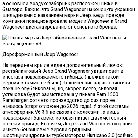
а основной воздухозаборник расположен ниже в
бампере. Важно, что Grand Wagoneer наконец-то украшен
шильдиками с названием марки Jeep, ведь прежде
компания позиционировала модели Wagoneer и Grand
Wagoneer дистанцированно от основного бренда.
Дореформенный Jeep Wagoneer
На переднем крыле виден дополнительный лючок:
рестайлинговый Jeep Grand Wagoneer увидит свет в
ипостаси подзаряжаемого гибрида (прежде такой
версии в гамме не было). Технические характеристики
пока не опубликованы, но, скорее всего, силовая
установка будет заимствована у пикапа Ram 1500
Ramcharger, хотя его производство до сих пор не
началось (старт отложен до 2026 года). У этой системы
атмосферник V6 3.6 не связан с колесами , а лишь
подзаряжает батарею, которая питает двухмоторный
полный привод. Впрочем, Jeep Grand Wagoneer сохранит
и чисто бензиновые версии с рядным
шестицилиндровым турбомотором Hurricane 3.0 (сейчас