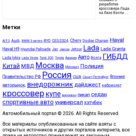
объявил о
разработке
кроссовера Лада
на базе Весты …
Метки
Haval
Chery
Audi,
BYD
CES-2024,
Dodge Charger
AITO
BMW 3-series
Lada
Lada Granta
Haval H9
Hyundai Palisade
Jac
Jetour
Jaecoo
ГИБДД
Авто
Lada Iskra
Волга
Lada Vesta
Tank 300,
Toyota
Авария
Москва
Китай
МВД
Полиция
Москвич
Россия
Правительство РФ
Япония
США
Санкт-Петербург
внедорожник
дайджест
авторынок,
кабриолет
кроссовер
купе
седан
пикап
минивэн
спортивные авто
универсал
хэтчбек
Автомобильный портал © 2026. All Rights Reserved.
Все материалы опубликованные на сайте взяты с
открытых источников и других порталов интернета, все
права на авторство принадлежат их законным