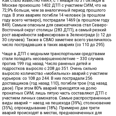
Как стало известно «МК», с 1 января по 31 октября в
Москве произошло 1402 ДТП с участием СИМ, что на
72,9% больше, чем за аналогичный период прошлого
года. В этих авариях погибли 14 человек (в прошлом
году всего четверо), пострадали 1469 (в прошлом году
849). Самым опасным для самокатчиков стал Северо-
Восточный округ столицы (283 ДТП), а самый резкий
рост аварийности зафиксирован в Зеленограде (с 12 до
30 случаев). Также в СВАО заметнее всего увеличилось
число пострадавших в таких авариях (со 110 до 295).
Чаще в ДТП с модными транспортными средствами
стали попадать несовершеннолетние – 330 случаев
против 199 год назад. Число раненых детей и
подростков выросло с 208 до 351. Очень сильно
выросло количество «мобильных» аварий с участием
курьеров: со 108 до 244. В них пострадали 256
доставщиков (год назад 110), погибли трое (год назад
двое). При этом 80% аварий приходятся на долю
прокатных СИМ, лишь пятую часть составляют ДТП с
участием личных самокатов. Самые распространенные
виды аварий — наезд на пешехода (39%), столкновение
(35%), опрокидывание (18%). Примерно две трети
аварий происходят в местах, предназначенных для