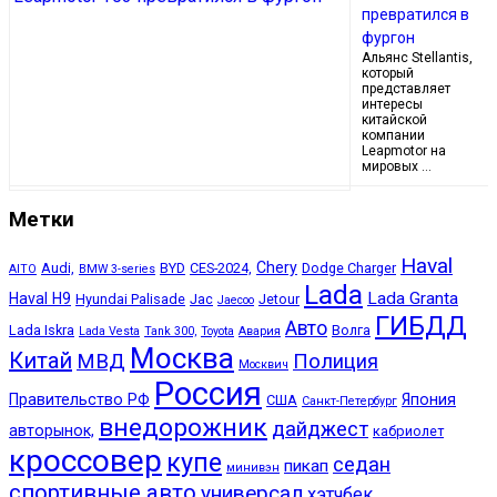
превратился в
фургон
Альянс Stellantis,
который
представляет
интересы
китайской
компании
Leapmotor на
мировых …
Метки
Haval
Chery
Audi,
BYD
CES-2024,
Dodge Charger
AITO
BMW 3-series
Lada
Lada Granta
Haval H9
Hyundai Palisade
Jac
Jetour
Jaecoo
ГИБДД
Авто
Lada Iskra
Волга
Lada Vesta
Tank 300,
Toyota
Авария
Москва
Китай
МВД
Полиция
Москвич
Россия
Правительство РФ
Япония
США
Санкт-Петербург
внедорожник
дайджест
авторынок,
кабриолет
кроссовер
купе
седан
пикап
минивэн
спортивные авто
универсал
хэтчбек