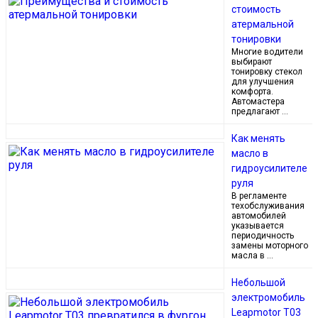
стоимость
атермальной
тонировки
Многие водители
выбирают
тонировку стекол
для улучшения
комфорта.
Автомастера
предлагают …
Как менять
масло в
гидроусилителе
руля
В регламенте
техобслуживания
автомобилей
указывается
периодичность
замены моторного
масла в …
Небольшой
электромобиль
Leapmotor T03