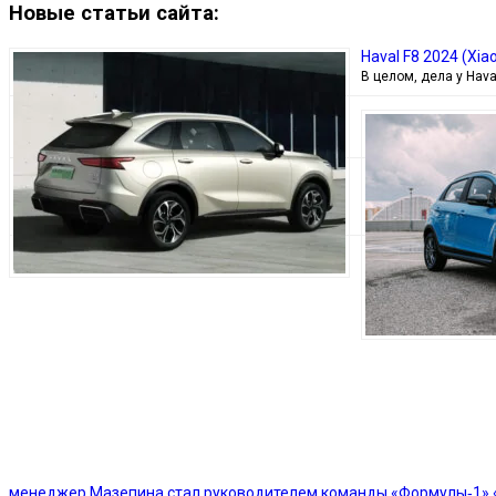
Новые статьи сайта:
Haval F8 2024 (Xi
В целом, дела у Hav
менеджер Мазепина стал руководителем команды «Формулы‑1» 