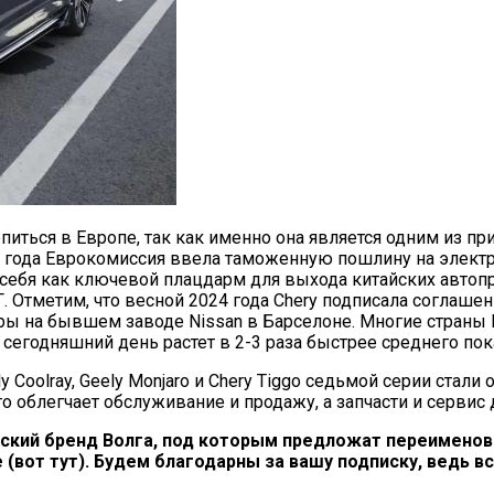
епиться в Европе, так как именно она является одним из п
4 года Еврокомиссия ввела таможенную пошлину на электро
т себя как ключевой плацдарм для выхода китайских автоп
Отметим, что весной 2024 года Chery подписала соглашени
ры на бывшем заводе Nissan в Барселоне. Многие страны 
 сегодняшний день растет в 2-3 раза быстрее среднего пок
ely Coolray, Geely Monjaro и Chery Tiggo седьмой серии ст
 облегчает обслуживание и продажу, а запчасти и сервис 
йский бренд Волга, под которым предложат переимено
(вот тут). Будем благодарны за вашу подписку, ведь в