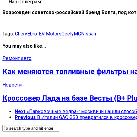
Наш телеграм:
Возрожден советско-российский бренд Волга, под к
Tags:
Chery
Ebro-EV Motors
Geely
MG
Nissan
You may also like...
Ремонт авто
Как меняются топливные фильтры на
Новости
Кроссовер Лада на базе Весты (B+ Pl
Next
«Парковочные ведра»: москвичи нашли способ 
Previous
В Италии GAC GS3 превратился в кроссовер 