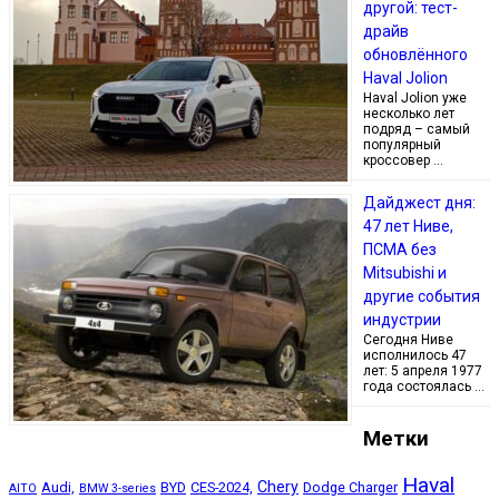
другой: тест-
драйв
обновлённого
Haval Jolion
Haval Jolion уже
несколько лет
подряд – самый
популярный
кроссовер …
Дайджест дня:
47 лет Ниве,
ПСМА без
Mitsubishi и
другие события
индустрии
Сегодня Ниве
исполнилось 47
лет: 5 апреля 1977
года состоялась …
Метки
Haval
Chery
Audi,
BYD
CES-2024,
Dodge Charger
AITO
BMW 3-series