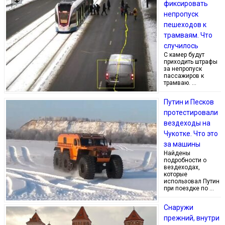
фиксировать
непропуск
пешеходов к
трамваям. Что
случилось
С камер будут
приходить штрафы
за непропуск
пассажиров к
трамваю. …
Путин и Песков
протестировали
вездеходы на
Чукотке. Что это
за машины
Найдены
подробности о
вездеходах,
которые
использовал Путин
при поездке по …
Снаружи
прежний, внутри