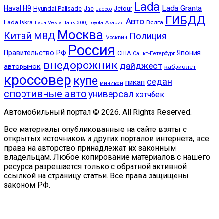
Lada
Lada Granta
Haval H9
Hyundai Palisade
Jac
Jetour
Jaecoo
ГИБДД
Авто
Lada Iskra
Волга
Lada Vesta
Tank 300,
Toyota
Авария
Москва
Китай
МВД
Полиция
Москвич
Россия
Правительство РФ
Япония
США
Санкт-Петербург
внедорожник
дайджест
авторынок,
кабриолет
кроссовер
купе
седан
пикап
минивэн
спортивные авто
универсал
хэтчбек
Автомобильный портал © 2026. All Rights Reserved.
Все материалы опубликованные на сайте взяты с
открытых источников и других порталов интернета, все
права на авторство принадлежат их законным
владельцам. Любое копирование материалов с нашего
ресурса разрешается только с обратной активной
ссылкой на страницу статьи. Все права защищены
законом РФ.