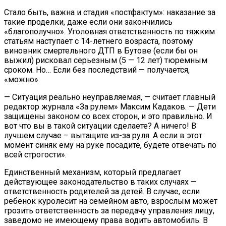
Стало быть, важна и стадия «постфактум»: наказание за
такие проделки, даже если они закончились
«благополучно». Уголовная ответственность по тяжким
статьям наступает с 14-летнего возраста, поэтому
виновник смертельного ДТП в Бутове (если бы он
выжил) рисковал серьезным (5 — 12 лет) тюремным
сроком. Но… Если без последствий — получается,
«можно».
— Ситуация реально неуправляемая, — считает главный
редактор журнала «За рулем» Максим Кадаков. — Дети
защищены законом со всех сторон, и это правильно. И
вот что вы в такой ситуации сделаете? А ничего! В
лучшем случае – вытащите из-за руля. А если в этот
момент синяк ему на руке посадите, будете отвечать по
всей строгости».
Единственный механизм, который предлагает
действующее законодательство в таких случаях —
ответственность родителей за детей. В случае, если
ребенок куролесит на семейном авто, взрослым может
грозить ответственность за передачу управления лицу,
заведомо не имеющему права водить автомобиль. В