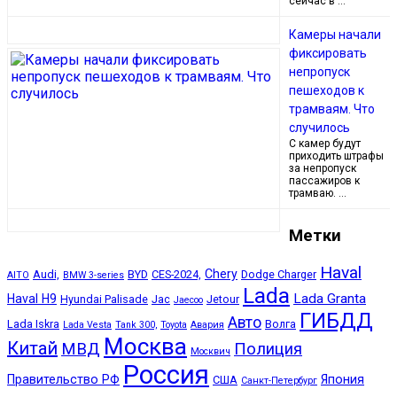
сейчас в …
Камеры начали
фиксировать
непропуск
пешеходов к
трамваям. Что
случилось
С камер будут
приходить штрафы
за непропуск
пассажиров к
трамваю. …
Метки
Haval
Chery
Audi,
BYD
CES-2024,
Dodge Charger
AITO
BMW 3-series
Lada
Lada Granta
Haval H9
Hyundai Palisade
Jac
Jetour
Jaecoo
ГИБДД
Авто
Lada Iskra
Волга
Lada Vesta
Tank 300,
Toyota
Авария
Москва
Китай
МВД
Полиция
Москвич
Россия
Правительство РФ
Япония
США
Санкт-Петербург