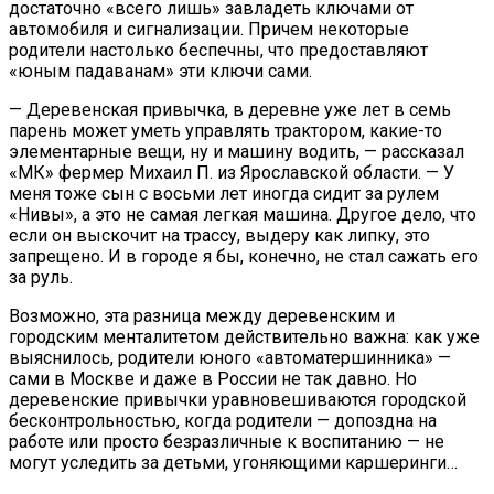
достаточно «всего лишь» завладеть ключами от
автомобиля и сигнализации. Причем некоторые
родители настолько беспечны, что предоставляют
«юным падаванам» эти ключи сами.
— Деревенская привычка, в деревне уже лет в семь
парень может уметь управлять трактором, какие-то
элементарные вещи, ну и машину водить, — рассказал
«МК» фермер Михаил П. из Ярославской области. — У
меня тоже сын с восьми лет иногда сидит за рулем
«Нивы», а это не самая легкая машина. Другое дело, что
если он выскочит на трассу, выдеру как липку, это
запрещено. И в городе я бы, конечно, не стал сажать его
за руль.
Возможно, эта разница между деревенским и
городским менталитетом действительно важна: как уже
выяснилось, родители юного «автоматершинника» —
сами в Москве и даже в России не так давно. Но
деревенские привычки уравновешиваются городской
бесконтрольностью, когда родители — допоздна на
работе или просто безразличные к воспитанию — не
могут уследить за детьми, угоняющими каршеринги…