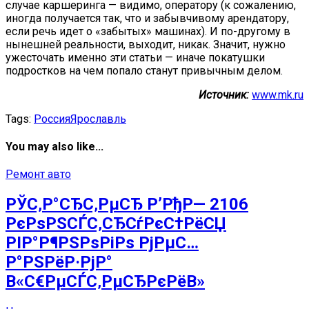
случае каршеринга — видимо, оператору (к сожалению,
иногда получается так, что и забывчивому арендатору,
если речь идет о «забытых» машинах). И по-другому в
нынешней реальности, выходит, никак. Значит, нужно
ужесточать именно эти статьи — иначе покатушки
подростков на чем попало станут привычным делом.
Источник:
www.mk.ru
Tags:
Россия
Ярославль
You may also like...
Ремонт авто
РЎС‚Р°СЂС‚РµСЂ Р’РђР— 2106
РєРѕРЅСЃС‚СЂСѓРєС†РёСЏ
РІР°Р¶РЅРѕРіРѕ РјРµС…
Р°РЅРёР·РјР°
В«С€РµСЃС‚РµСЂРєРёВ»