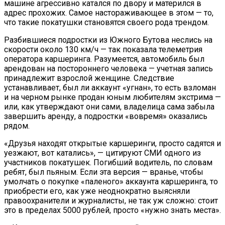
машине агрессивно катался по двору и матерился в
адрес прохожих. Самое настораживающее в этом — то,
что такие покатушки становятся своего рода трендом.
Разбившиеся подростки из Южного Бутова неслись на
скорости около 130 км/ч — так показала телеметрия
оператора каршеринга. Разумеется, автомобиль был
арендован на постороннего человека — учетная запись
принадлежит взрослой женщине. Следствие
устанавливает, был ли аккаунт «угнан», то есть взломан
и на черном рынке продан юным любителям экстрима —
или, как утверждают они сами, владелица сама забыла
завершить аренду, а подростки «вовремя» оказались
рядом.
«Друзья находят открытые каршеринги, просто садятся и
уезжают, вот катались», — цитируют СМИ одного из
участников покатушек. Погибший водитель, по словам
ребят, был пьяным. Если эта версия — вранье, чтобы
умолчать о покупке «паленого» аккаунта каршеринга, то
приобрести его, как уже неоднократно выясняли
правоохранители и журналисты, не так уж сложно: стоит
это в пределах 5000 рублей, просто «нужно знать места».