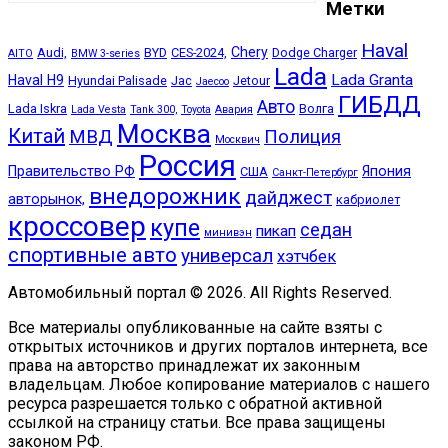
Метки
Haval
Chery
Audi,
BYD
CES-2024,
Dodge Charger
AITO
BMW 3-series
Lada
Lada Granta
Haval H9
Hyundai Palisade
Jac
Jetour
Jaecoo
ГИБДД
Авто
Lada Iskra
Волга
Lada Vesta
Tank 300,
Toyota
Авария
Москва
Китай
МВД
Полиция
Москвич
Россия
Правительство РФ
Япония
США
Санкт-Петербург
внедорожник
дайджест
авторынок,
кабриолет
кроссовер
купе
седан
пикап
минивэн
спортивные авто
универсал
хэтчбек
Автомобильный портал © 2026. All Rights Reserved.
Все материалы опубликованные на сайте взяты с
открытых источников и других порталов интернета, все
права на авторство принадлежат их законным
владельцам. Любое копирование материалов с нашего
ресурса разрешается только с обратной активной
ссылкой на страницу статьи. Все права защищены
законом РФ.