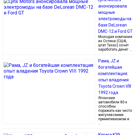
анонсировала
мощные
электромоды на
базе DeLorean
DMC-12 и Ford GT
Молодая компания
из Остина (США,
штат Техас) хочет
заработать денег …
Рама, JZ и
богатейшая
комплектация:
опыт владения
Toyota Crown VIII
1992 года
Японские
автомобили 80-х
способны
поражать как чисто
жигулевскими
примитивизмом и
…
Kimera K39: