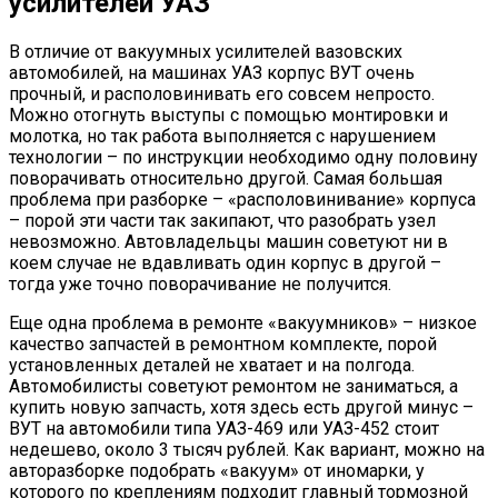
усилителей УАЗ
В отличие от вакуумных усилителей вазовских
автомобилей, на машинах УАЗ корпус ВУТ очень
прочный, и располовинивать его совсем непросто.
Можно отогнуть выступы с помощью монтировки и
молотка, но так работа выполняется с нарушением
технологии – по инструкции необходимо одну половину
поворачивать относительно другой. Самая большая
проблема при разборке – «располовинивание» корпуса
– порой эти части так закипают, что разобрать узел
невозможно. Автовладельцы машин советуют ни в
коем случае не вдавливать один корпус в другой –
тогда уже точно поворачивание не получится.
Еще одна проблема в ремонте «вакуумников» – низкое
качество запчастей в ремонтном комплекте, порой
установленных деталей не хватает и на полгода.
Автомобилисты советуют ремонтом не заниматься, а
купить новую запчасть, хотя здесь есть другой минус –
ВУТ на автомобили типа УАЗ-469 или УАЗ-452 стоит
недешево, около 3 тысяч рублей. Как вариант, можно на
авторазборке подобрать «вакуум» от иномарки, у
которого по креплениям подходит главный тормозной