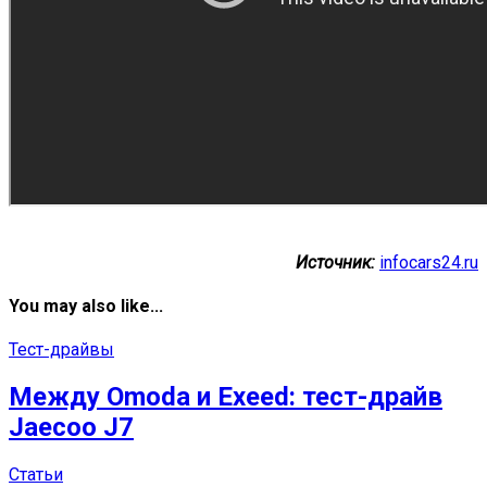
Источник:
infocars24.ru
You may also like...
Тест-драйвы
Между Omoda и Exeed: тест-драйв
Jaecoo J7
Статьи