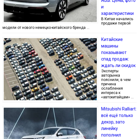
Audi. Цены, фото
и
характеристики
В Китае начались
продажи первой
модели от нового немецко-китайского бренда …
Китайские
машины
показывают
спад продаж:
ждать ли скидок
Эксперты
авторынка
пояснили, в чем
причина
ослабления
интереса к
«автокитайцам» …
Mitsubishi Ralliart:
всё ещё только
декор, зато
линейку
пополнил