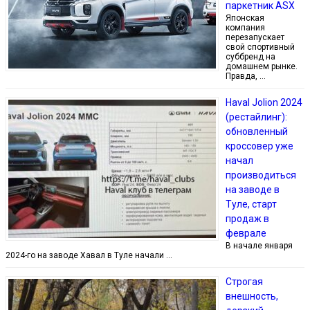
паркетник ASX
Японская
компания
перезапускает
свой спортивный
суббренд на
домашнем рынке.
Правда, …
Haval Jolion 2024
(рестайлинг):
обновленный
кроссовер уже
начал
производиться
на заводе в
Туле, старт
продаж в
феврале
В начале января
2024-го на заводе Хавал в Туле начали …
Строгая
внешность,