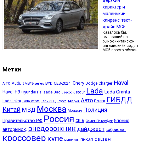
дерзкий
характер и
маленький
клиренс: тест-
драйв MG5
Казалось бы,
вышедший на
рынок «китайско-
английский» седан
MG5 просто обязан
…
Метки
Haval
Chery
Audi,
BYD
CES-2024,
Dodge Charger
AITO
BMW 3-series
Lada
Lada Granta
Haval H9
Hyundai Palisade
Jac
Jetour
Jaecoo
ГИБДД
Авто
Lada Iskra
Волга
Lada Vesta
Tank 300,
Toyota
Авария
Москва
Китай
МВД
Полиция
Москвич
Россия
Правительство РФ
Япония
США
Санкт-Петербург
внедорожник
дайджест
авторынок,
кабриолет
кроссовер
купе
седан
пикап
минивэн