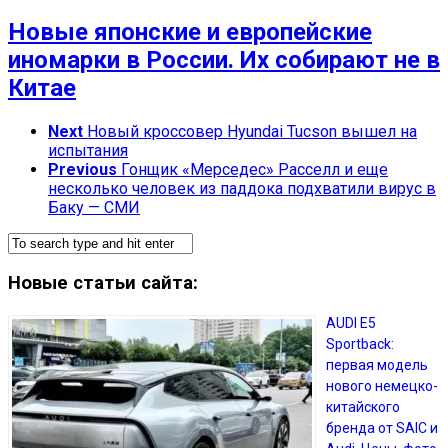
Новые японские и европейские
иномарки в России. Их собирают не в
Китае
Next
Новый кроссовер Hyundai Tucson вышел на
испытания
Previous
Гонщик «Мерседес» Расселл и еще
несколько человек из паддока подхватили вирус в
Баку — СМИ
Новые статьи сайта:
AUDI E5
Sportback:
первая модель
нового немецко-
китайского
бренда от SAIC и