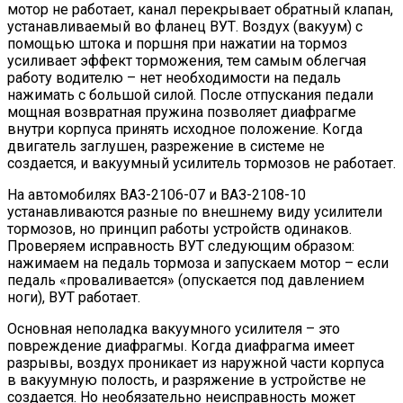
мотор не работает, канал перекрывает обратный клапан,
устанавливаемый во фланец ВУТ. Воздух (вакуум) с
помощью штока и поршня при нажатии на тормоз
усиливает эффект торможения, тем самым облегчая
работу водителю – нет необходимости на педаль
нажимать с большой силой. После отпускания педали
мощная возвратная пружина позволяет диафрагме
внутри корпуса принять исходное положение. Когда
двигатель заглушен, разрежение в системе не
создается, и вакуумный усилитель тормозов не работает.
На автомобилях ВАЗ-2106-07 и ВАЗ-2108-10
устанавливаются разные по внешнему виду усилители
тормозов, но принцип работы устройств одинаков.
Проверяем исправность ВУТ следующим образом:
нажимаем на педаль тормоза и запускаем мотор – если
педаль «проваливается» (опускается под давлением
ноги), ВУТ работает.
Основная неполадка вакуумного усилителя – это
повреждение диафрагмы. Когда диафрагма имеет
разрывы, воздух проникает из наружной части корпуса
в вакуумную полость, и разряжение в устройстве не
создается. Но необязательно неисправность может