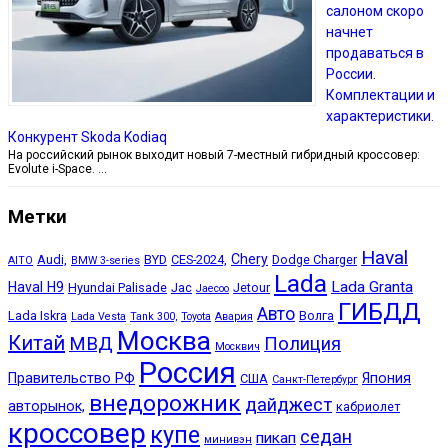
салоном скоро
начнет
продаваться в
России.
Комплектации и
характеристики.
Конкурент Skoda Kodiaq
На российский рынок выходит новый 7-местный гибридный кроссовер:
Evolute i-Space. …
Метки
Haval
Chery
Audi,
BYD
CES-2024,
Dodge Charger
AITO
BMW 3-series
Lada
Lada Granta
Haval H9
Hyundai Palisade
Jac
Jetour
Jaecoo
ГИБДД
Авто
Lada Iskra
Волга
Lada Vesta
Tank 300,
Toyota
Авария
Москва
Китай
МВД
Полиция
Москвич
Россия
Правительство РФ
Япония
США
Санкт-Петербург
внедорожник
дайджест
авторынок,
кабриолет
кроссовер
купе
седан
пикап
минивэн