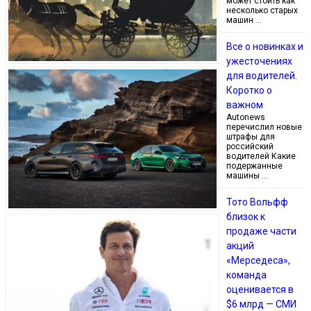
может стоить как
несколько старых
машин …
Все о новинках и
ужесточениях
для водителей.
Коротко о
важном
Autonews
перечислил новые
штрафы для
российский
водителей Какие
подержанные
машины …
Тото Вольфф
близок к
продаже части
акций
«Мерседеса»,
команда
оценивается в
$6 млрд — СМИ