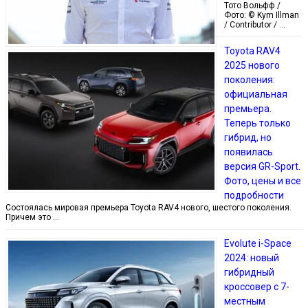
Тото Вольфф /
Фото: © Kym Illman
/ Contributor / …
Toyota RAV4
2025 нового
поколения:
официальная
премьера.
Теперь только
гибрид, но
появилась
версия GR-Sport.
Фото, цены и все
подробности
Состоялась мировая премьера Toyota RAV4 нового, шестого поколения.
Причем это …
Evolute i-Space
2024: новый
гибридный
кроссовер с 7-
местным