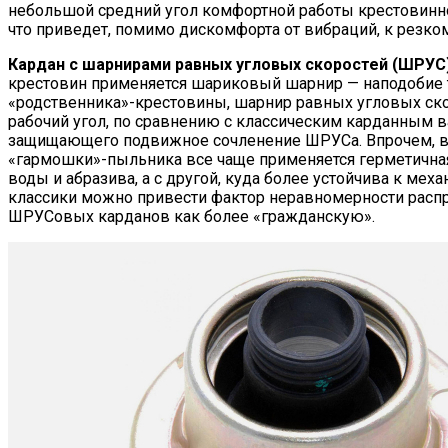
небольшой средний угол комфортной работы крестовинног
что приведет, помимо дискомфорта от вибраций, к резко
Кардан с шарнирами равных угловых скоростей (ШРУС)
крестовин применяется шариковый шарнир — наподобие то
«родственника»-крестовины, шарнир равных угловых ск
рабочий угол, по сравнению с классическим карданным в
защищающего подвижное сочленение ШРУСа. Впрочем, в 
«гармошки»-пыльника все чаще применяется герметичная
воды и абразива, а с другой, куда более устойчива к м
классики можно привести фактор неравномерности распр
ШРУСовых карданов как более «гражданскую».