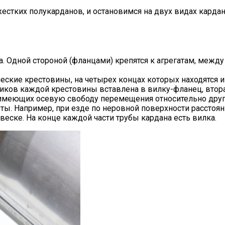
 жестких полукарданов, и остановимся на двух видах кар
. Одной стороной (фланцами) крепятся к агрегатам, межд
еские крестовины, на четырех концах которых находятся
иков каждой крестовины вставлена в вилку-фланец, втора
й, имеющих осевую свободу перемещения относительно дру
ты. Например, при езде по неровной поверхности расстоя
веске. На конце каждой части трубы кардана есть вилка.