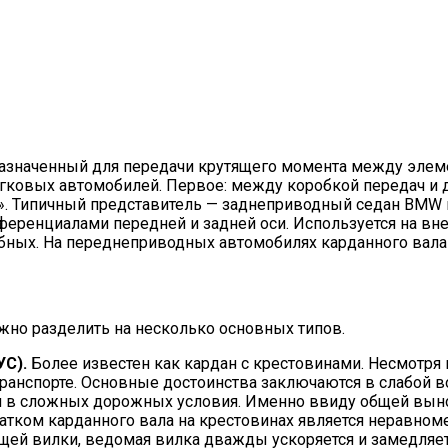
едназначенный для передачи крутящего момента между эле
гковых автомобилей. Первое: между коробкой передач и 
». Типичный представитель — заднеприводный седан BMW и
еренциалами передней и задней оси. Используется на в
подобных. На переднеприводных автомобилях карданного вала 
но разделить на несколько основных типов.
УС).
Более известен как кардан с крестовинами. Несмотря 
ранспорте. Основные достоинства заключаются в слабой 
ям в сложных дорожных условия. Именно ввиду общей выно
атком карданного вала на крестовинах является неравноме
ущей вилки, ведомая вилка дважды ускоряется и замедляет