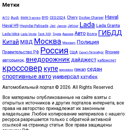
Метки
Haval
Chery
Audi,
BYD
CES-2024,
Dodge Charger
AITO
BMW 3-series
Lada
Lada Granta
Haval H9
Hyundai Palisade
Jac
Jetour
Jaecoo
ГИБДД
Авто
Lada Iskra
Волга
Lada Vesta
Tank 300,
Toyota
Авария
Москва
Китай
МВД
Полиция
Москвич
Россия
Правительство РФ
Япония
США
Санкт-Петербург
внедорожник
дайджест
авторынок,
кабриолет
кроссовер
купе
седан
пикап
минивэн
спортивные авто
универсал
хэтчбек
Автомобильный портал © 2026. All Rights Reserved.
Все материалы опубликованные на сайте взяты с
открытых источников и других порталов интернета, все
права на авторство принадлежат их законным
владельцам. Любое копирование материалов с нашего
ресурса разрешается только с обратной активной
ссылкой на страницу статьи. Все права защищены