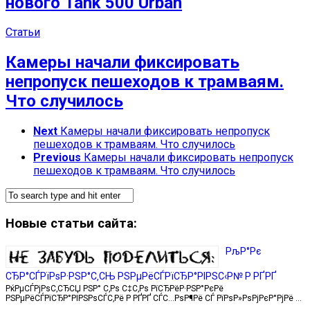
нового Tank 500 Urban
Статьи
Камеры начали фиксировать
непропуск пешеходов к трамваям.
Что случилось
Next
Камеры начали фиксировать непропуск
пешеходов к трамваям. Что случилось
Previous
Камеры начали фиксировать непропуск
пешеходов к трамваям. Что случилось
Новые статьи сайта:
РљР°Рє
СЂР°СЃРїРѕР·РЅР°С‚СЊ РЅРµРёСЃРїСЂР°РІРЅС‹Р№ Р РҐРҐ
РќРµСЃРјРѕС‚СЂСЏ РЅР° С‚Рѕ С‡С‚Рѕ РїСЂРёР·РЅР°РєРё
РЅРµРёСЃРїСЂР°РІРЅРѕСЃС‚Рё Р РҐРҐ СЃС…РѕР¶Рё СЃ РїРѕР»РѕРјРєР°РјРё …