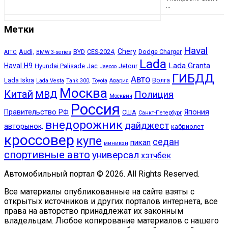
…
Метки
Haval
Chery
Audi,
BYD
CES-2024,
Dodge Charger
AITO
BMW 3-series
Lada
Lada Granta
Haval H9
Hyundai Palisade
Jac
Jetour
Jaecoo
ГИБДД
Авто
Lada Iskra
Волга
Lada Vesta
Tank 300,
Toyota
Авария
Москва
Китай
МВД
Полиция
Москвич
Россия
Правительство РФ
Япония
США
Санкт-Петербург
внедорожник
дайджест
авторынок,
кабриолет
кроссовер
купе
седан
пикап
минивэн
спортивные авто
универсал
хэтчбек
Автомобильный портал © 2026. All Rights Reserved.
Все материалы опубликованные на сайте взяты с
открытых источников и других порталов интернета, все
права на авторство принадлежат их законным
владельцам. Любое копирование материалов с нашего