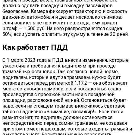
должно сделать посадку и высадку пассажиров
безопаснее. Камера фиксирует траекторию и скорость
движения автомобиля и делает несколько снимков:
если водитель не пропустит пешехода, ему придет
штраф — 1 500 руб. На него распространяется скидка
50%, если успеть оплатить эту сумму в течение 20 дней.
Как работает ПДД
С 1 марта 2023 года в ПДД внесли изменения, которые
ужесточили требования к водителям при проезде
трамвайных остановок. Так, согласно новой норме,
водителям, которые едут за трамваем, нужно будет
остановиться перед разметкой 1.17.2 — она обозначает
места остановок трамваев, если посадка и высадка
производятся с проезжей части или с посадочной
площадки, расположенной на ней. Остановиться будет
надо, если на стоящем трамвае включилось световое
табло с надписью «Внимание, пассажир!». Если такой
разметки нет, то водитель должен остановиться
непосредственно перед самим трамваем, не создавая
при этом помех пешеходам, которые входят в трамвай и
выходят из него. Водителям можно продолжать