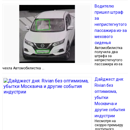
Водителю
пришел штраф
за
непристегнутого
пассажира из-за
мехового
сиденья
Автомобилистка
получила два
штрафа за
непристегнутого
пассажира из-за
чехла Автомобилистка …
Дайджест дня:
Rivian без
оптимизма,
убытки
Москвича и
другие события
индустрии
Несмотря на
скорую премьеру
доступного