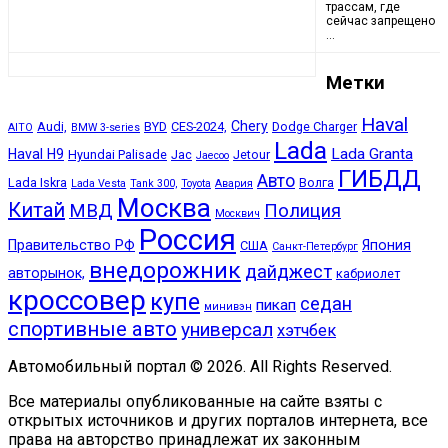
трассам, где
сейчас запрещено
…
Метки
Haval
Chery
Audi,
BYD
CES-2024,
Dodge Charger
AITO
BMW 3-series
Lada
Lada Granta
Haval H9
Hyundai Palisade
Jac
Jetour
Jaecoo
ГИБДД
Авто
Lada Iskra
Волга
Lada Vesta
Tank 300,
Toyota
Авария
Москва
Китай
МВД
Полиция
Москвич
Россия
Правительство РФ
Япония
США
Санкт-Петербург
внедорожник
дайджест
авторынок,
кабриолет
кроссовер
купе
седан
пикап
минивэн
спортивные авто
универсал
хэтчбек
Автомобильный портал © 2026. All Rights Reserved.
Все материалы опубликованные на сайте взяты с
открытых источников и других порталов интернета, все
права на авторство принадлежат их законным