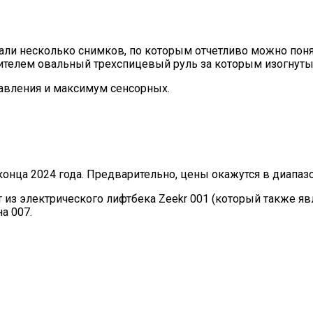
али несколько снимков, по которым отчетливо можно поня
телем овальный трехспицевый руль за которым изогнутый
авления и максимум сенсорных.
конца 2024 года. Предварительно, цены окажутся в диапазон
т из электрического лифтбека Zeekr 001 (который также 
а 007.