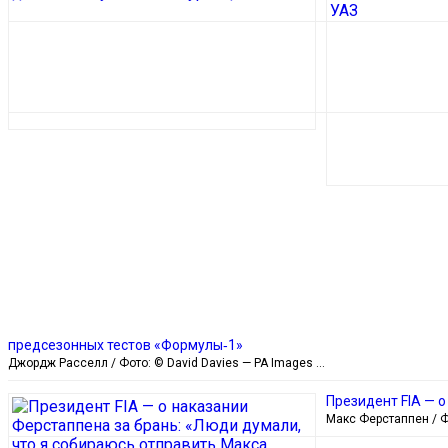
предсезонных тестов «Формулы‑1»
Джордж Расселл / Фото: © David Davies — PA Images …
Президент FIA — 
Макс Ферстаппен / Фот