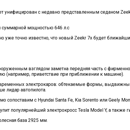
 унифицирован с недавно представленным седаном Zeekr 0
и суммарной мощностью 646 л.с
но уже точно известно, что новый Zeekr 7x будет ближай
евооруженным взглядом заметна передняя часть с фирменно
 (например, приветствие при приближении к машине).
современных электрокаров: обтекаемые формы, выдвижные 
е лидар автопилота.
сопоставим с Hyundai Santa Fe, Kia Sorento или Geely Monj
ит популярнейший электрокросс Tesla Model Y, а также ги
олесная база 2925 мм.