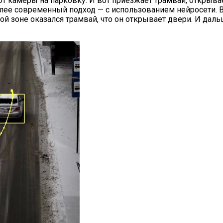
ают камеры на парковку. И вот приезжает трамвай, открыв
олее современный подход — с использованием нейросети. В
нной зоне оказался трамвай, что он открывает двери. И д