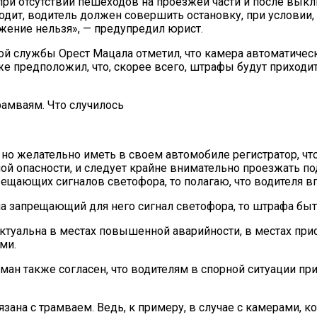
ри отсутствии пешеходов на проезжей части и после выкл
одит, водитель должен совершить остановку, при условии, 
жение нельзя», — предупредил юрист.
 службы Орест Мацала отметил, что камера автоматическ
же предположил, что, скорее всего, штрафы будут приходи
 но желательно иметь в своем автомобиле регистратор, ч
ой опасности, и следует крайне внимательно проезжать по
рещающих сигналов светофора, то полагаю, что водителя вп
а запрещающий для него сигнал светофора, то штрафа быт
актуальна в местах повышенной аварийности, в местах пр
ми.
ан также согласен, что водителям в спорной ситуации пр
вязана с трамваем. Ведь, к примеру, в случае с камерами