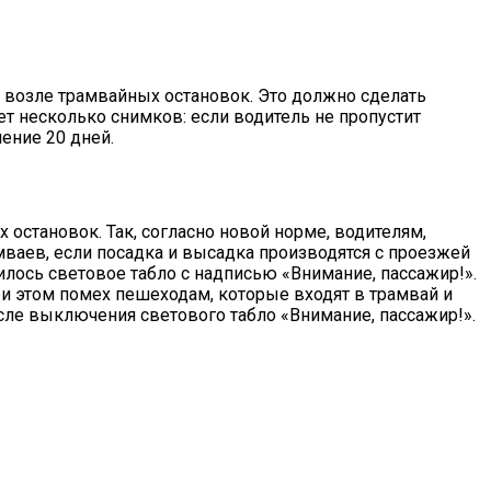
 возле трамвайных остановок. Это должно сделать
т несколько снимков: если водитель не пропустит
чение 20 дней.
остановок. Так, согласно новой норме, водителям,
амваев, если посадка и высадка производятся с проезжей
илось световое табло с надписью «Внимание, пассажир!».
ри этом помех пешеходам, которые входят в трамвай и
сле выключения светового табло «Внимание, пассажир!».