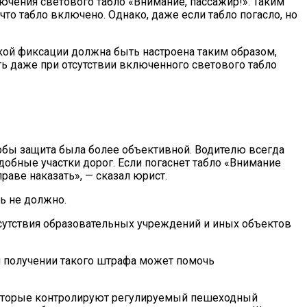
ючения светового табло «Внимание, пассажир!». Таким
что табло включено. Однако, даже если табло погасло, но
ой фиксации должна быть настроена таким образом,
ть даже при отсутствии включенного светового табло
тобы защита была более объективной. Водителю всегда
добные участки дорог. Если погаснет табло «Внимание
раве наказать», — сказал юрист.
ь не должно.
исутствия образовательных учреждений и иных объектов
и получении такого штрафа может помочь
, которые контролируют регулируемый пешеходный