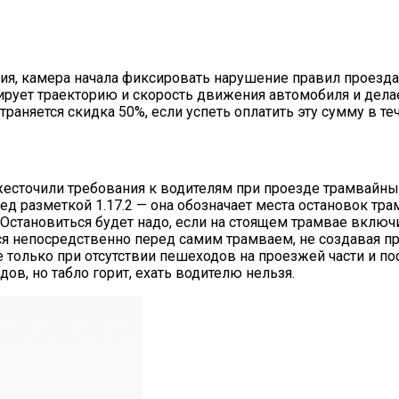
ия, камера начала фиксировать нарушение правил проезда
рует траекторию и скорость движения автомобиля и делае
траняется скидка 50%, если успеть оплатить эту сумму в те
есточили требования к водителям при проезде трамвайных 
ед разметкой 1.17.2 — она обозначает места остановок тр
 Остановиться будет надо, если на стоящем трамвае включ
ься непосредственно перед самим трамваем, не создавая п
только при отсутствии пешеходов на проезжей части и по
ов, но табло горит, ехать водителю нельзя.