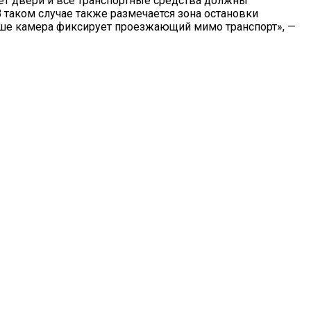
ает двери и все транспортные средства должны
 таком случае также размечается зона остановки
альше камера фиксирует проезжающий мимо транспорт», —