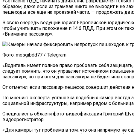
«Согласно ПДД, начинать движение разрешается только п
образом, даже если из трамвая никто не выходит и не зах
пешеходы все еще на проезжей части, — продолжать дви
В свою очередь ведущий юрист Европейской юридической
чтобы учитывать положение п.14.6 ПДД. При этом он так
«Внимание пассажир».
Фото: mosgibdd77 / Telegram
«Водитель имеет полное право пробовать себя защищать,
следует помнить, что он управляет источником повышенн
пассажир», но при этом для пассажира не будет иных зап
От отметил: если пассажир-пешеход совершит действия н
По мнению эксперта, установка подобных камер всегда 
социальной инфраструктуры, например рядом с больница
Специалист в области фото-видеофиксации Григорий Шухм
видеорегистратор.
«Для камеры тут проблема в том, что она напрямую не с