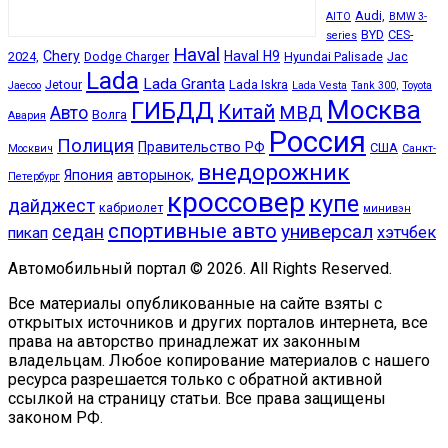
Audi,
AITO
BMW 3-
BYD
CES-
series
Haval
Chery
Haval H9
2024,
Dodge Charger
Hyundai Palisade
Jac
Lada
Lada Granta
Jetour
Lada Iskra
Jaecoo
Lada Vesta
Tank 300,
Toyota
Москва
ГИБДД
Китай
МВД
Авто
Волга
Авария
Россия
Полиция
Правительство РФ
США
Москвич
Санкт-
внедорожник
Япония
авторынок,
Петербург
кроссовер
купе
дайджест
кабриолет
минивэн
спортивные авто
универсал
седан
хэтчбек
пикап
Автомобильный портал © 2026. All Rights Reserved.
Все материалы опубликованные на сайте взяты с
открытых источников и других порталов интернета, все
права на авторство принадлежат их законным
владельцам. Любое копирование материалов с нашего
ресурса разрешается только с обратной активной
ссылкой на страницу статьи. Все права защищены
законом РФ.