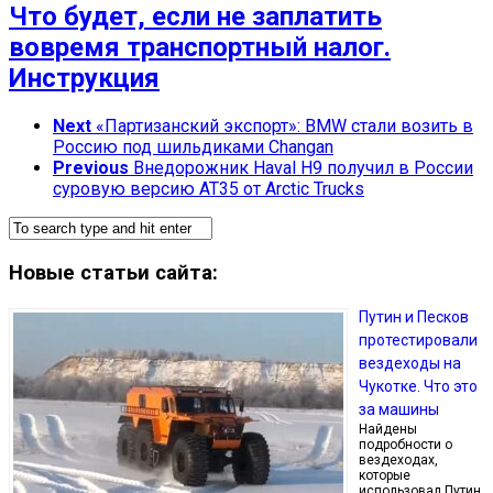
Что будет, если не заплатить
вовремя транспортный налог.
Инструкция
Next
«Партизанский экспорт»: BMW стали возить в
Россию под шильдиками Changan
Previous
Внедорожник Haval H9 получил в России
суровую версию AT35 от Arctic Trucks
Новые статьи сайта:
Путин и Песков
протестировали
вездеходы на
Чукотке. Что это
за машины
Найдены
подробности о
вездеходах,
которые
использовал Путин