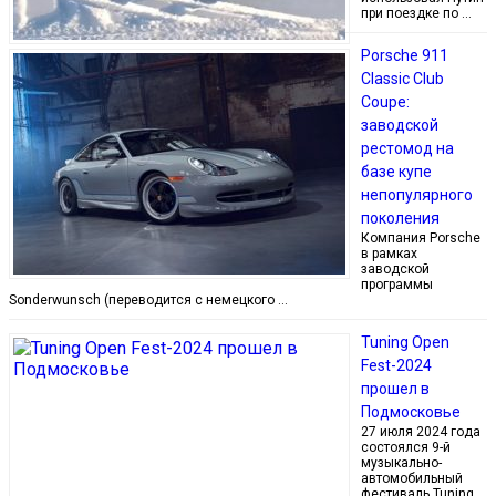
при поездке по …
Porsche 911
Classic Club
Coupe:
заводской
рестомод на
базе купе
непопулярного
поколения
Компания Porsche
в рамках
заводской
программы
Sonderwunsch (переводится с немецкого …
Tuning Open
Fest-2024
прошел в
Подмосковье
27 июля 2024 года
состоялся 9-й
музыкально-
автомобильный
фестиваль Tuning