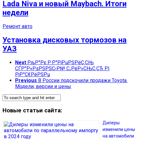
Lada Niva и новый Maybach. Итоги
недели
Ремонт авто
Установка дисковых тормозов на
УАЗ
Next
РљР°Рє Р·Р°РјРµРЅРёС‚СЊ
СЃР°Р»РѕРЅРЅС‹Р№ С„РёР»СЊС‚СЂ РІ
РјР°С€РёРЅРµ
Previous
В России подскочили продажи Toyota.
Модели, версии и цены
Новые статьи сайта:
Дилеры
изменили цены
на автомобили