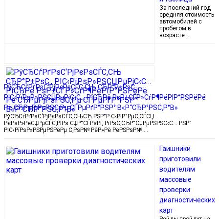
За последний год
средняя стоимость
автомобилей с
пробегом в
возрасте …
РўСЂСѓРґРѕС‘РјРєРѕСЃС‚СЊ СЂР°Р±РѕС‚,
РІС‹РїРѕР»РЅСЏРµРјС‹С… РїСЂРё РѕР±СЃР»СѓР¶РёРІР°РЅРёРё
Рё СЂРµРјРѕРЅС‚Рµ СЃРµРґР°РЅР° В«Р“СЂР°РЅС‚Р°В»
РўСЂСѓРґРѕС‘РјРєРѕСЃС‚СЊСЋ РЅР°Р·С‹РІР°РµС‚СЃСЏ
РєРѕР»РёС‡РµСЃС‚РІРѕ С‡Р°СЃРѕРІ, РїРѕС‚СЂР°С‡РµРЅРЅС‹С… РЅР°
РІС‹РїРѕР»РЅРµРЅРёРµ С‚РѕР№ РёР»Рё РёРЅРѕР№ …
Гаишники
приготовили
водителям
массовые
проверки
диагностических
карт