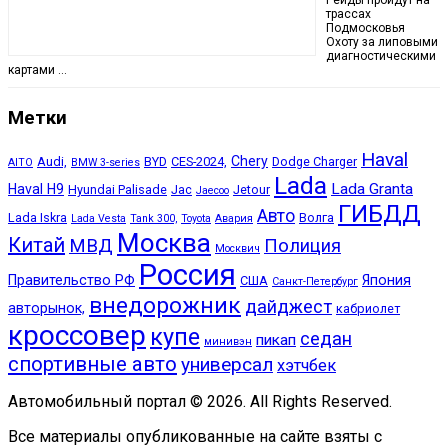
Рейды пройдут на
трассах
Подмосковья
Охоту за липовыми
диагностическими
картами …
Метки
Haval
Chery
Audi,
BYD
CES-2024,
Dodge Charger
AITO
BMW 3-series
Lada
Lada Granta
Haval H9
Hyundai Palisade
Jac
Jetour
Jaecoo
ГИБДД
Авто
Lada Iskra
Волга
Lada Vesta
Tank 300,
Toyota
Авария
Москва
Китай
МВД
Полиция
Москвич
Россия
Правительство РФ
Япония
США
Санкт-Петербург
внедорожник
дайджест
авторынок,
кабриолет
кроссовер
купе
седан
пикап
минивэн
спортивные авто
универсал
хэтчбек
Автомобильный портал © 2026. All Rights Reserved.
Все материалы опубликованные на сайте взяты с