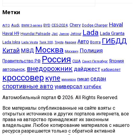
Метки
Haval
Chery
Audi,
BYD
CES-2024,
Dodge Charger
AITO
BMW 3-series
Lada
Lada Granta
Haval H9
Hyundai Palisade
Jac
Jetour
Jaecoo
ГИБДД
Авто
Lada Iskra
Волга
Lada Vesta
Tank 300,
Toyota
Авария
Москва
Китай
МВД
Полиция
Москвич
Россия
Правительство РФ
Япония
США
Санкт-Петербург
внедорожник
дайджест
авторынок,
кабриолет
кроссовер
купе
седан
пикап
минивэн
спортивные авто
универсал
хэтчбек
Автомобильный портал © 2026. All Rights Reserved.
Все материалы опубликованные на сайте взяты с
открытых источников и других порталов интернета, все
права на авторство принадлежат их законным
владельцам. Любое копирование материалов с нашего
ресурса разрешается только с обратной активной