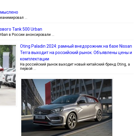
ссмыслено
реанимировал …
ового Tank 500 Urban
Urban в России анонсировали …
Oting Paladin 2024: рамный внедорожник на базе Nissan
Terra выходит на российский рынок. Объявлены цены и
комплектации
На российский рынок выходит новый китайский бренд Oting, а
первой …