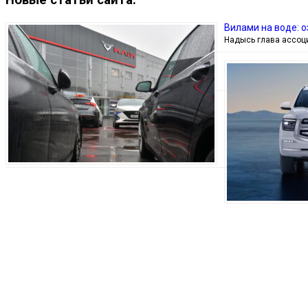
Новые статьи сайта:
Вилами на воде: 
Надысь глава ассоц