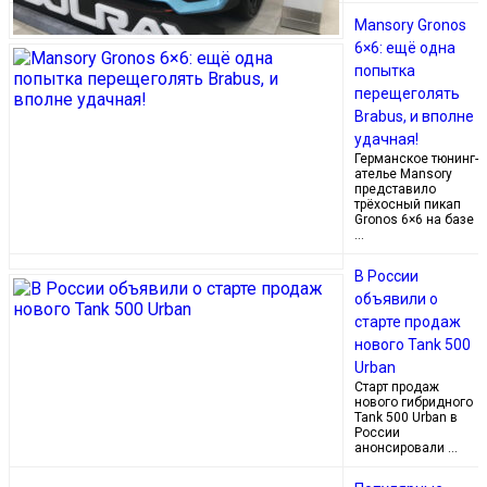
Mansory Gronos
6×6: ещё одна
попытка
перещеголять
Brabus, и вполне
удачная!
Германское тюнинг-
ателье Mansory
представило
трёхосный пикап
Gronos 6×6 на базе
…
В России
объявили о
старте продаж
нового Tank 500
Urban
Старт продаж
нового гибридного
Tank 500 Urban в
России
анонсировали …