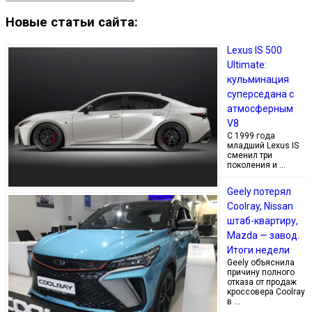
Новые статьи сайта:
Lexus IS 500
Ultimate:
кульминация
суперседана с
атмосферным
V8
С 1999 года
младший Lexus IS
сменил три
поколения и …
Geely потерял
Coolray, Nissan
штаб-квартиру,
Mazda — завод.
Итоги недели
Geely объяснила
причину полного
отказа от продаж
кроссовера Coolray
в …