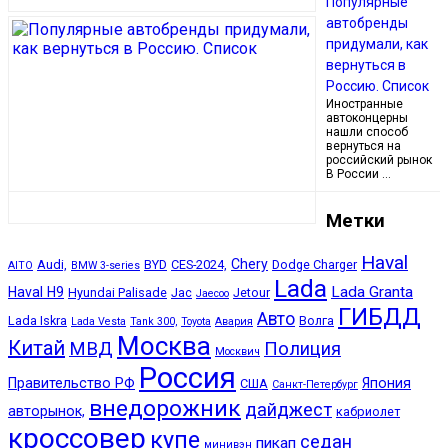
Популярные
автобренды
придумали, как
вернуться в
Россию. Список
Иностранные
автоконцерны
нашли способ
вернуться на
российский рынок
В России …
Метки
Haval
Chery
Audi,
BYD
CES-2024,
Dodge Charger
AITO
BMW 3-series
Lada
Lada Granta
Haval H9
Hyundai Palisade
Jac
Jetour
Jaecoo
ГИБДД
Авто
Lada Iskra
Волга
Lada Vesta
Tank 300,
Toyota
Авария
Москва
Китай
МВД
Полиция
Москвич
Россия
Правительство РФ
Япония
США
Санкт-Петербург
внедорожник
дайджест
авторынок,
кабриолет
кроссовер
купе
седан
пикап
минивэн