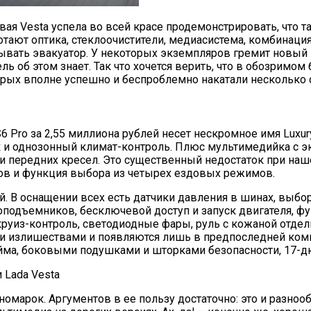
овая Vesta успела во всей красе продемонстрировать, что
отают оптика, стеклоочистители, медиасистема, комбинаци
зывать эвакуатор. У некоторых экземпляров гремит новый 
ль об этом знает. Так что хочется верить, что в обозримо
торых вполне успешно и беспроблемно накатали несколько
 Pro за 2,55 миллиона рублей несет нескромное имя Luxury
к и однозонный климат-контроль. Плюс мультимедийка с э
и передних кресел. Это существенный недостаток при наш
ов и функция выбора из четырех ездовых режимов.
ей. В оснащении всех есть датчики давления в шинах, выбор
подъемников, бесключевой доступ и запуск двигателя, фу
руиз-контроль, светодиодные фары, руль с кожаной отделк
и излишествами и появляются лишь в предпоследней комп
йма, боковыми подушками и шторками безопасности, 17
 иномарок. Аргументов в ее пользу достаточно: это и разно