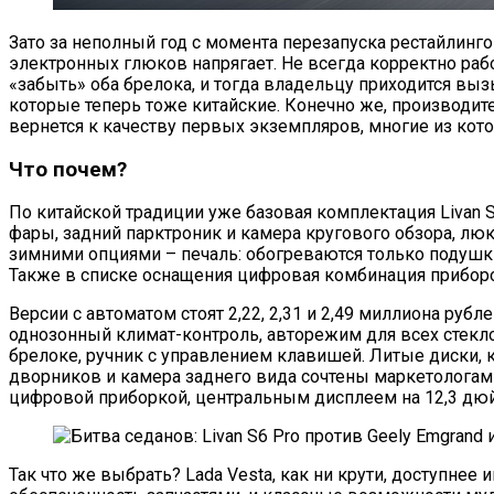
Зато за неполный год с момента перезапуска рестайлинг
электронных глюков напрягает. Не всегда корректно раб
«забыть» оба брелока, и тогда владельцу приходится вы
которые теперь тоже китайские. Конечно же, производите
вернется к качеству первых экземпляров, многие из ко
Что почем?
По китайской традиции уже базовая комплектация Livan S6
фары, задний парктроник и камера кругового обзора, лю
зимними опциями – печаль: обогреваются только подушк
Также в списке оснащения цифровая комбинация прибор
Версии с автоматом стоят 2,22, 2,31 и 2,49 миллиона рубл
однозонный климат-контроль, авторежим для всех стекло
брелоке, ручник с управлением клавишей. Литые диски, к
дворников и камера заднего вида сочтены маркетологам
цифровой приборкой, центральным дисплеем на 12,3 дю
Так что же выбрать? Lada Vesta, как ни крути, доступнее