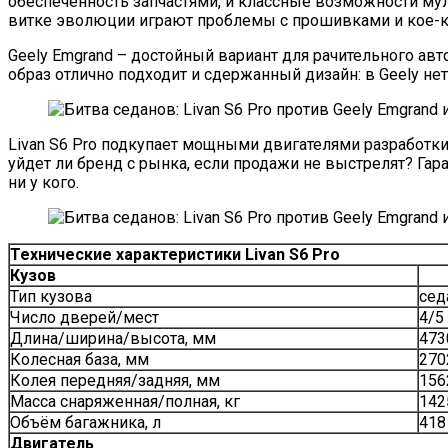
обеспеченность запчастями, и классные возможности мул
витке эволюции играют проблемы с прошивками и кое-
Geely Emgrand – достойный вариант для рачительного ав
образ отлично подходит и сдержанный дизайн: в Geely нет
Livan S6 Pro подкупает мощными двигателями разработки 
уйдет ли бренд с рынка, если продажи не выстрелят? Гар
ни у кого.
Технические характеристики Livan S6 Pro
Кузов
Тип кузова
сед
Число дверей/мест
4/5
Длина/ширина/высота, мм
473
Колесная база, мм
270
Колея передняя/задняя, мм
156
Масса снаряженная/полная, кг
142
Объём багажника, л
418
Двигатель