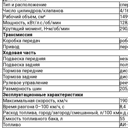
Тип и расположение
спе
Число цилиндров/клапанов
4/1
Рабочий объём, см³
149
Мощность, кВт/л.с./об/мин
128
Крутящий момент, Н•м/об/мин
290
Трансмиссия
Коробка передач
роб
Привод
пер
Ходовая часть
Подвеска передняя
нез
Подвеска задняя
пол
Тормоза передние
дис
Тормоза задние
дис
Рулевое управление
рее
Размерность шин
205
Эксплуатационные характеристики
Максимальная скорость, км/ч
190
Время разгона 0–100 км/ч, с
8,4
Расход топлива, город/загород/смешанный, л/100 км
н.д.
Ёмкость топливного бака, л
55
Топливо
АИ-