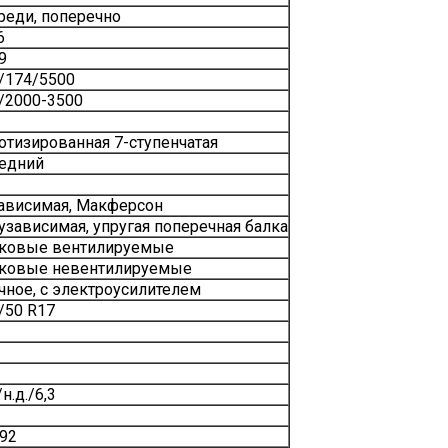
реди, поперечно
6
9
/174/5500
/2000-3500
отизированная 7-ступенчатая
едний
ависимая, Макферсон
узависимая, упругая поперечная балка
ковые вентилируемые
ковые невентилируемые
чное, с электроусилителем
/50 R17
/н.д./6,3
92