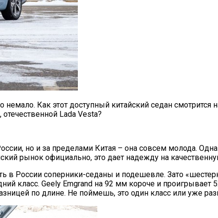
его немало. Как этот доступный китайский седан смотрится
, отечественной Lada Vesta?
оссии, но и за пределами Китая – она совсем молода. Однак
ийский рынок официально, это дает надежду на качествен
есть в России соперники-седаны и подешевле. Зато «шестер
ний класс. Geely Emgrand на 92 мм короче и проигрывает
азницей по длине. Не поймешь, это один класс или уже раз