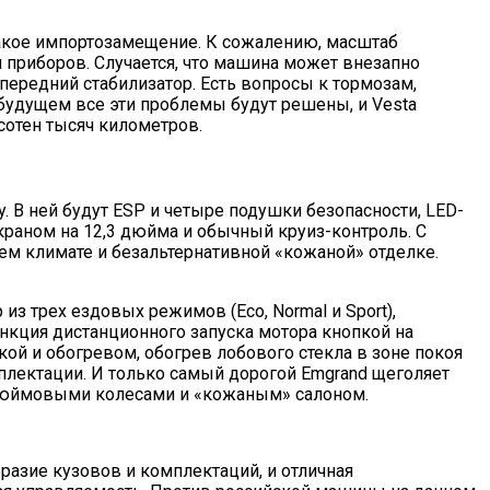
 такое импортозамещение. К сожалению, масштаб
я приборов. Случается, что машина может внезапно
передний стабилизатор. Есть вопросы к тормозам,
м будущем все эти проблемы будут решены, и Vesta
 сотен тысяч километров.
. В ней будут ESP и четыре подушки безопасности, LED-
краном на 12,3 дюйма и обычный круиз-контроль. С
ем климате и безальтернативной «кожаной» отделке.
 из трех ездовых режимов (Eco, Normal и Sport),
нкция дистанционного запуска мотора кнопкой на
ой и обогревом, обогрев лобового стекла в зоне покоя
лектации. И только самый дорогой Emgrand щеголяет
-дюймовыми колесами и «кожаным» салоном.
образие кузовов и комплектаций, и отличная