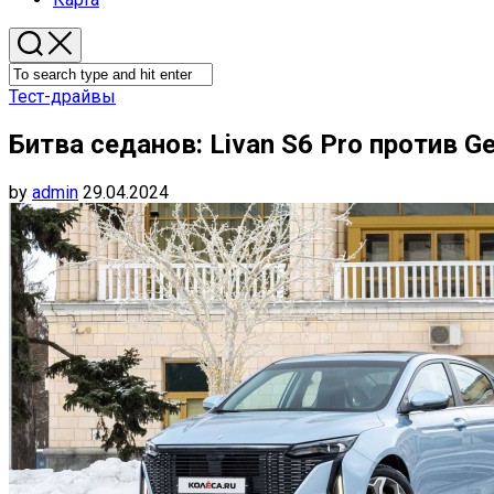
Тест-драйвы
Битва седанов: Livan S6 Pro против Ge
by
admin
29.04.2024