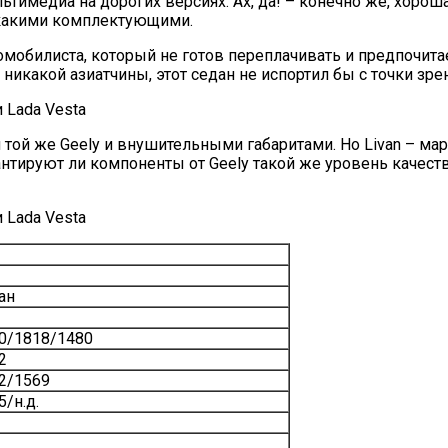
ьтимедиа на дорогих версиях. Ах, да! – конечно же, хоро
какими комплектующими.
томобилиста, который не готов переплачивать и предпочит
 никакой азиатчины, этот седан не испортил бы с точки зре
той же Geely и внушительными габаритами. Но Livan – мар
антируют ли компоненты от Geely такой же уровень качеств
ан
0/1818/1480
2
2/1569
5/н.д.