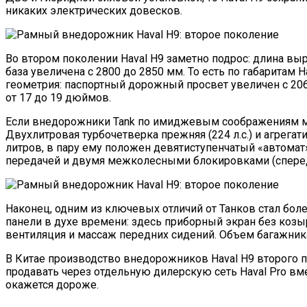
никаких электрических довесков.
Во втором поколении Haval H9 заметно подрос: длина выро
база увеличена с 2800 до 2850 мм. То есть по габаритам
геометрия: паспортный дорожный просвет увеличен с 206 
от 17 до 19 дюймов.
Если внедорожники Tank по имиджевым соображениям мо
Двухлитровая турбочетверка прежняя (224 л.с.) и агрегат
литров, в пару ему положен девятиступенчатый «автомат»
передачей и двумя межколесными блокировками (сперед
Наконец, одним из ключевых отличий от Танков стал боле
панели в духе времени: здесь приборный экран без козы
вентиляция и массаж передних сидений. Объем багажника 
В Китае производство внедорожников Haval H9 второго по
продавать через отдельную дилерскую сеть Haval Pro вме
окажется дороже.