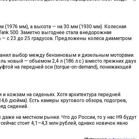
 (1976 мм), а высота — на 30 мм (1930 мм). Колесная
 Tank 500. Заметно выгоднее стала внедорожная
да — с 23 до 25 градусов. Предложены колеса диаметром
хранил выбор между бензиновым и дизельным моторами.
ль новый — объемом 2,4 л (186 л.с.) вместо прежних двух
уфтой на передней оси (torque-on-demand), понижающей
и и кожзам на сиденьях. Хотя архитектура передней
4,6 дюйма). Есть камеры кругового обзора, подогрев,
ряд сидений.
даже на местном рынке. Что до России, то у нас H9 будут
сейчас стоит 4,1—4,3 млн рублей, однако новичок явно