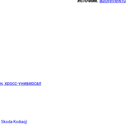
Источник:
autoreview.ru
н, кросс-универсал
 Skoda Kodiaq)