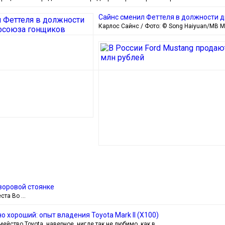
Сайнс сменил Феттеля в должности 
Карлос Сайнс / Фото: © Song Haiyuan/MB Med
воровой стоянке
еста Во …
о хороший: опыт владения Toyota Mark II (Х100)
ейство Toyota, наверное, нигде так не любимо, как в …