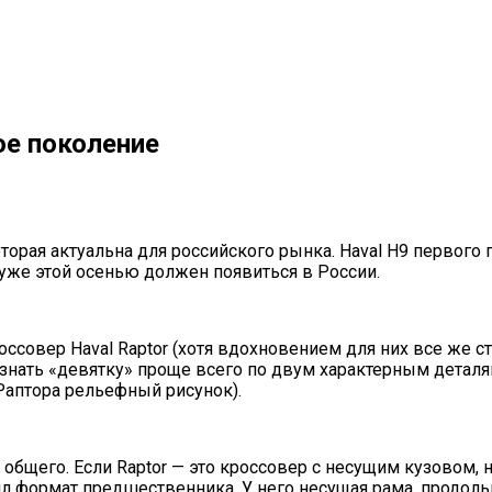
ое поколение
торая актуальна для российского рынка. Haval H9 первого 
уже этой осенью должен появиться в России.
ссовер Haval Raptor (хотя вдохновением для них все же с
ать «девятку» проще всего по двум характерным деталям:
 Раптора рельефный рисунок).
 общего. Если Raptor — это кроссовер с несущим кузовом
ил формат предшественника. У него несущая рама, продоль