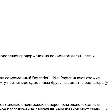
поколения продержался на конвейере десять лет, и
тал современный Defender). H9 и Raptor имеют схожие
 у нее четыре сдвоенных бруса на решетке радиатора (у
, независимой подвеской, поперечным расположением
ное расположение двигателя, неразрезной мост сзади — и