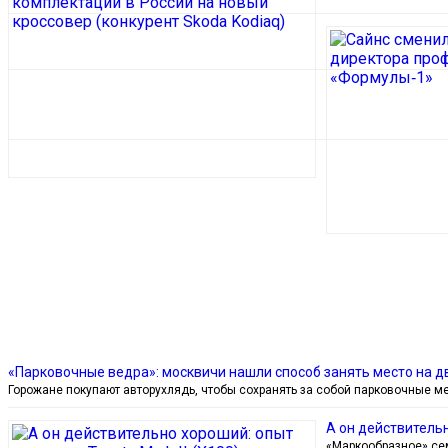
«Парковочные ведра»: москвичи нашли способ занять место на д
Горожане покупают авторухлядь, чтобы сохранять за собой парковочные м
А он действительн
«Маркообразное» сем