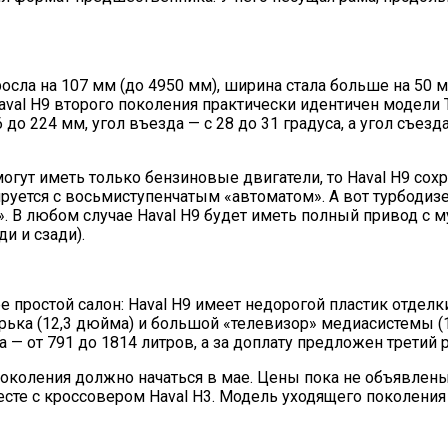
сла на 107 мм (до 4950 мм), ширина стала больше на 50 мм
 Haval H9 второго поколения практически идентичен модели
до 224 мм, угол въезда — с 28 до 31 градуса, а угол съез
гут иметь только бензиновые двигатели, то Haval H9 со
ируется с восьмиступенчатым «автоматом». А вот турбодизе
. В любом случае Haval H9 будет иметь полный привод с м
и и сзади).
е простой салон: Haval H9 имеет недорогой пластик отделк
рька (12,3 дюйма) и большой «телевизор» медиасистемы (1
— от 791 до 1814 литров, а за доплату предложен третий 
коления должно начаться в мае. Цены пока не объявлены 
сте с кроссовером Haval H3. Модель уходящего поколения 