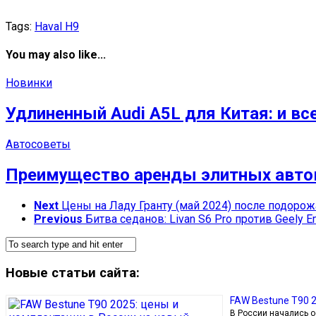
Tags:
Haval H9
You may also like...
Новинки
Удлиненный Audi A5L для Китая: и вс
Автосоветы
Преимущество аренды элитных авто
Next
Цены на Ладу Гранту (май 2024) после подорож
Previous
Битва седанов: Livan S6 Pro против Geely E
Новые статьи сайта:
FAW Bestune T90 2
В России начались 