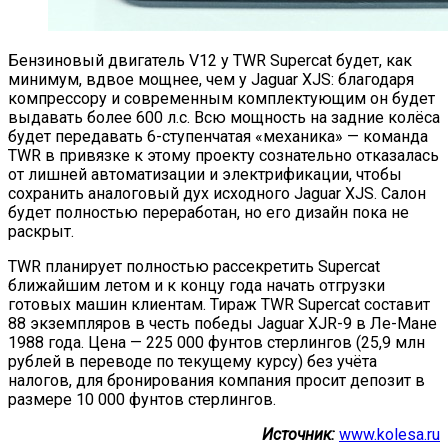
Бензиновый двигатель V12 у TWR Supercat будет, как
минимум, вдвое мощнее, чем у Jaguar XJS: благодаря
компрессору и современным комплектующим он будет
выдавать более 600 л.с. Всю мощность на задние колёса
будет передавать 6-ступенчатая «механика» — команда
TWR в привязке к этому проекту сознательно отказалась
от лишней автоматизации и электрификации, чтобы
сохранить аналоговый дух исходного Jaguar XJS. Салон
будет полностью переработан, но его дизайн пока не
раскрыт.
TWR планирует полностью рассекретить Supercat
ближайшим летом и к концу года начать отгрузки
готовых машин клиентам. Тираж TWR Supercat составит
88 экземпляров в честь победы Jaguar XJR-9 в Ле-Мане
1988 года. Цена — 225 000 фунтов стерлингов (25,9 млн
рублей в переводе по текущему курсу) без учёта
налогов, для бронирования компания просит депозит в
размере 10 000 фунтов стерлингов.
Источник:
www.kolesa.ru