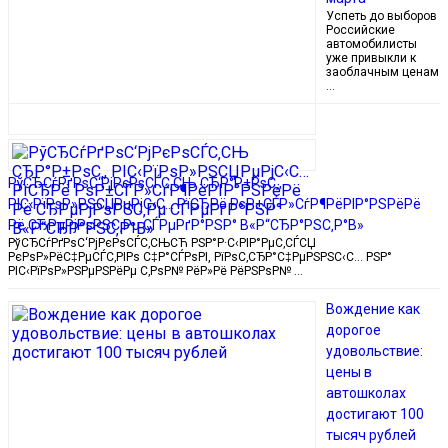
Успеть до выборов
Российские
автомобилисты
уже привыкли к
заоблачным ценам
…
РўСЂСѓРґРѕС‘РјРєРѕСЃС‚СЊ СЂР°Р±РѕС‚,
РІС‹РїРѕР»РЅСЏРµРјС‹С… РїСЂРё РѕР±СЃР»СѓР¶РёРІР°РЅРёРё
Рё СЂРµРјРѕРЅС‚Рµ СЃРµРґР°РЅР° В«Р“СЂР°РЅС‚Р°В»
РўСЂСѓРґРѕС‘РјРєРѕСЃС‚СЊСЋ РЅР°Р·С‹РІР°РµС‚СЃСЏ
РєРѕР»РёС‡РµСЃС‚РІРѕ С‡Р°СЃРѕРІ, РїРѕС‚СЂР°С‡РµРЅРЅС‹С… РЅР°
РІС‹РїРѕР»РЅРµРЅРёРµ С‚РѕР№ РёР»Рё РёРЅРѕР№ …
Вождение как
дорогое
удовольствие:
цены в
автошколах
достигают 100
тысяч рублей