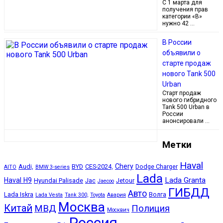
С 1 марта для
получения прав
категории «В»
нужно 42 …
В России
объявили о
старте продаж
нового Tank 500
Urban
Старт продаж
нового гибридного
Tank 500 Urban в
России
анонсировали …
Метки
Haval
Chery
Audi,
BYD
CES-2024,
Dodge Charger
AITO
BMW 3-series
Lada
Lada Granta
Haval H9
Hyundai Palisade
Jac
Jetour
Jaecoo
ГИБДД
Авто
Lada Iskra
Волга
Lada Vesta
Tank 300,
Toyota
Авария
Москва
Китай
МВД
Полиция
Москвич
Россия