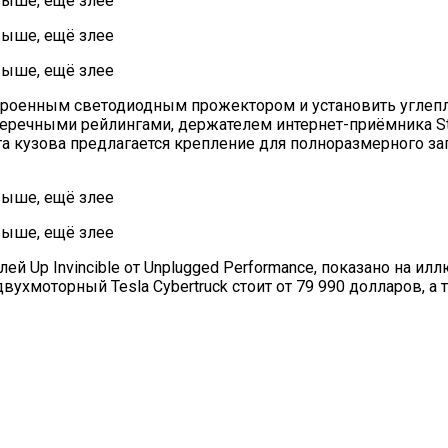
встроенным светодиодным прожектором и установить угле
еречными рейлингами, держателем интернет-приёмника S
а кузова предлагается крепление для полноразмерного за
ей Up Invincible от Unplugged Performance, показано на и
ухмоторный Tesla Cybertruck стоит от 79 990 долларов, а 