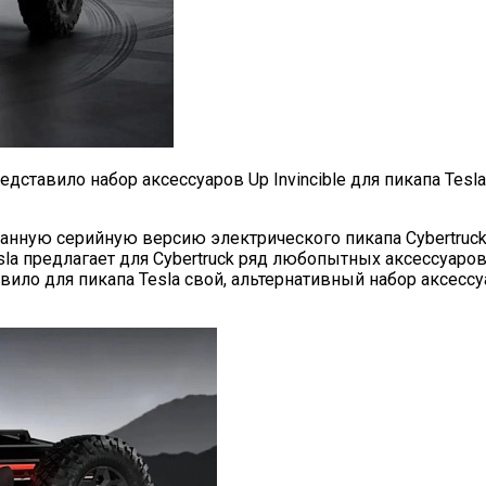
дставило набор аксессуаров Up Invincible для пикапа Tes
анную серийную версию электрического пикапа Cybertruck
a предлагает для Cybertruck ряд любопытных аксессуаров
овило для пикапа Tesla свой, альтернативный набор аксес