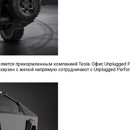
является прикормленным компанией Tesla. Офис Unplugged P
цхаузен с женой напрямую сотрудничают с Unplugged Perfo