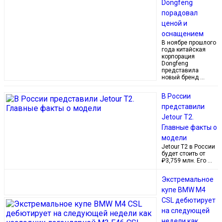
Dongfeng
порадовал
ценой и
оснащением
В ноябре прошлого
года китайская
корпорация
Dongfeng
представила
новый бренд …
В России
представили
Jetour T2.
Главные факты о
модели
Jetour T2 в России
будет стоить от
₽3,759 млн. Его …
Экстремальное
купе BMW M4
CSL дебютирует
на следующей
недели как