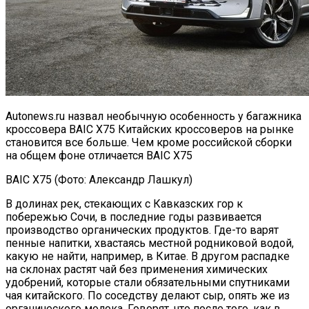
Autonews.ru назвал необычную особенность у багажника
кроссовера BAIC X75 Китайских кроссоверов на рынке
становится все больше. Чем кроме российской сборки
на общем фоне отличается BAIC X75
BAIC X75 (Фото: Александр Лашкул)
В долинах рек, стекающих с Кавказских гор к
побережью Сочи, в последние годы развивается
производство органических продуктов. Где-то варят
пенные напитки, хвастаясь местной родниковой водой,
какую не найти, например, в Китае. В другом распадке
на склонах растят чай без применения химических
удобрений, которые стали обязательными спутниками
чая китайского. По соседству делают сыр, опять же из
органического молока. Говорят, что после того, как в