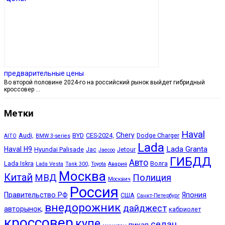
предварительные цены
Во второй половине 2024-го на российский рынок выйдет гибридный
кроссовер …
Метки
Haval
Chery
Audi,
BYD
CES-2024,
Dodge Charger
AITO
BMW 3-series
Lada
Lada Granta
Haval H9
Hyundai Palisade
Jac
Jetour
Jaecoo
ГИБДД
Авто
Lada Iskra
Волга
Lada Vesta
Tank 300,
Toyota
Авария
Москва
Китай
МВД
Полиция
Москвич
Россия
Правительство РФ
Япония
США
Санкт-Петербург
внедорожник
дайджест
авторынок,
кабриолет
кроссовер
купе
седан
пикап